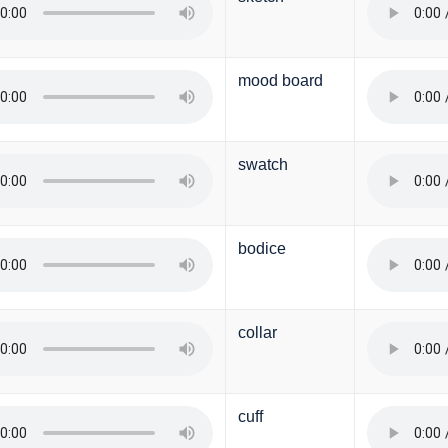
mood board
swatch
bodice
collar
cuff