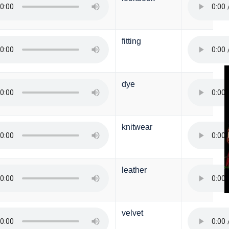
fitting
dye
knitwear
leather
velvet