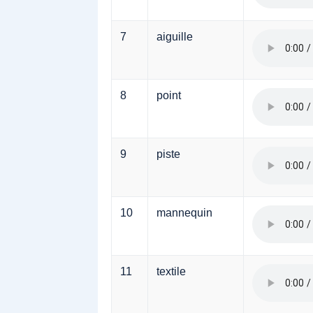
7
aiguille
8
point
9
piste
10
mannequin
11
textile