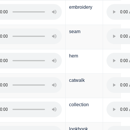
embroidery
seam
hem
catwalk
collection
lookbook