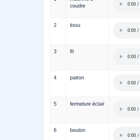
coudre
2
tissu
3
fil
4
patron
5
fermeture éclair
6
bouton