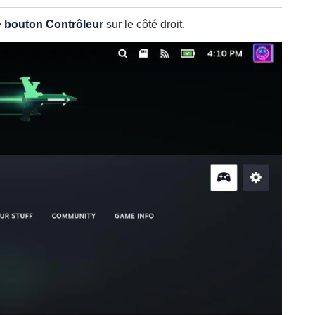
e
bouton Contrôleur
sur le côté droit.