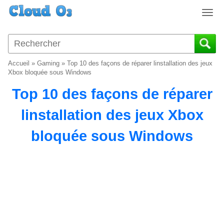
T
o
g
g
l
Accueil
»
Gaming
»
Top 10 des façons de réparer linstallation des jeux
e
Xbox bloquée sous Windows
n
Top 10 des façons de réparer
a
v
linstallation des jeux Xbox
i
g
bloquée sous Windows
a
t
i
o
n