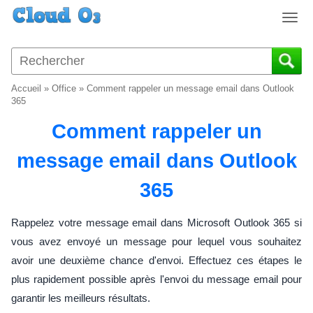
T
o
g
g
l
Accueil
»
Office
»
Comment rappeler un message email dans Outlook
e
365
n
Comment rappeler un
a
v
message email dans Outlook
i
g
365
a
t
i
Rappelez votre message email dans Microsoft Outlook 365 si
o
vous avez envoyé un message pour lequel vous souhaitez
n
avoir une deuxième chance d'envoi. Effectuez ces étapes le
plus rapidement possible après l'envoi du message email pour
garantir les meilleurs résultats.