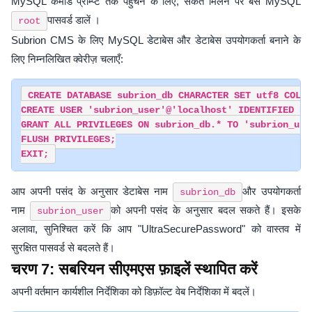
MySQL कमांड प्रॉम्प्ट तक पहुँचने के लिए, संकेत मिलने पर बस MySQL
पासवर्ड डालें ।
root
Subrion CMS के लिए MySQL डेटाबेस और डेटाबेस उपयोगकर्ता बनाने के
लिए निम्नलिखित क्वेरीज़ चलाएँ:
CREATE DATABASE subrion_db CHARACTER SET utf8 COLLA
CREATE USER 'subrion_user'@'localhost' IDENTIFIED BY
GRANT ALL PRIVILEGES ON subrion_db.* TO 'subrion_user
FLUSH PRIVILEGES;

आप अपनी पसंद के अनुसार डेटाबेस नाम
और उपयोगकर्ता
subrion_db
नाम
को अपनी पसंद के अनुसार बदल सकते हैं। इसके
subrion_user
अलावा, सुनिश्चित करें कि आप "UltraSecurePassword" को वास्तव में
सुरक्षित पासवर्ड से बदलते हैं।
चरण 7: सबरियन सीएमएस फ़ाइलें स्थापित करें
अपनी वर्तमान कार्यशील निर्देशिका को डिफ़ॉल्ट वेब निर्देशिका में बदलें।