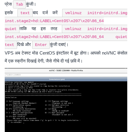
प्रेस
कुंजी।
Tab
इसके
बाद दर्ज करें
text
vmlinuz initrd=initrd.img
inst.stage2=hd:LABEL=CentOS\x207\x20\86_64
ताकि यह इस तरह
quiet
vmlinuz initrd=initrd.img
inst.stage2=hd:LABEL=CentOS\x207\x20\86_64 quiet
दिखे और
कुंजी दबाएं।
text
Enter
VPS अब टेक्स्ट मोड CentOS इंस्टॉलर में बूट होगा। आपको noVNC कंसोल
में एक स्क्रीन दिखाई देगी, जैसे नीचे दी गई छवि में।