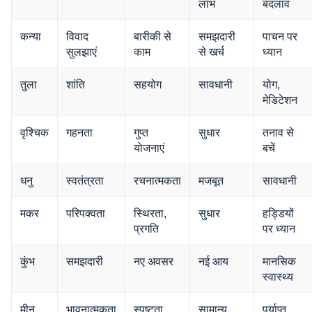
लाभ
बदलाव
कन्या
विवाद
बारीकी से
समझदारी
पाचन पर
सुलझाएं
काम
से खर्च
ध्यान
तुला
शांति
सहयोग
सावधानी
योग,
मेडिटेशन
वृश्चिक
गहनता
गुप्त
सुधार
तनाव से
योजनाएं
बचें
धनु
स्वतंत्रता
रचनात्मकता
मजबूत
सावधानी
मकर
परिपक्वता
स्थिरता,
सुधार
हड्डियों
प्रगति
पर ध्यान
कुंभ
समझदारी
नए अवसर
नई आय
मानसिक
स्वास्थ्य
मीन
भावनात्मकता
स्पष्टता
सामान्य
पर्याप्त