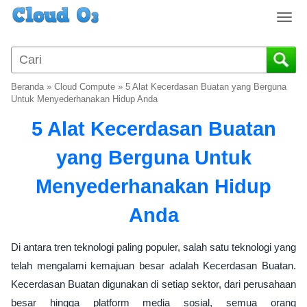
T
o
g
g
l
Beranda
»
Cloud Compute
»
5 Alat Kecerdasan Buatan yang Berguna
e
Untuk Menyederhanakan Hidup Anda
n
5 Alat Kecerdasan Buatan
a
v
yang Berguna Untuk
i
g
Menyederhanakan Hidup
a
t
Anda
i
o
n
Di antara tren teknologi paling populer, salah satu teknologi yang
telah mengalami kemajuan besar adalah Kecerdasan Buatan.
Kecerdasan Buatan digunakan di setiap sektor, dari perusahaan
besar hingga platform media sosial, semua orang