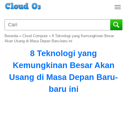
T
o
g
g
l
Beranda
»
Cloud Compute
»
8 Teknologi yang Kemungkinan Besar
e
Akan Usang di Masa Depan Baru-baru ini
n
8 Teknologi yang
a
v
Kemungkinan Besar Akan
i
g
Usang di Masa Depan Baru-
a
t
baru ini
i
o
n