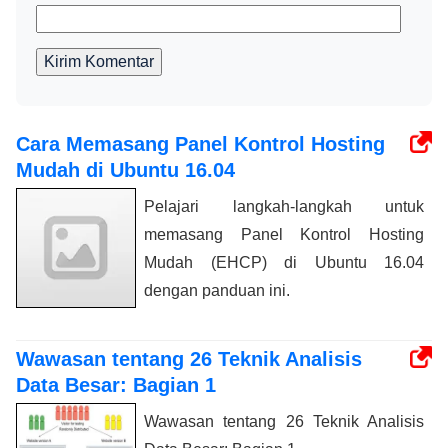
Kirim Komentar
Cara Memasang Panel Kontrol Hosting
Mudah di Ubuntu 16.04
Pelajari langkah-langkah untuk
memasang Panel Kontrol Hosting
Mudah (EHCP) di Ubuntu 16.04
dengan panduan ini.
Wawasan tentang 26 Teknik Analisis
Data Besar: Bagian 1
Wawasan tentang 26 Teknik Analisis