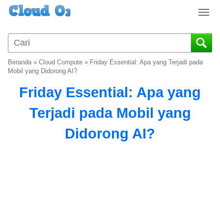
T
o
g
g
l
Beranda
»
Cloud Compute
»
Friday Essential: Apa yang Terjadi pada
e
Mobil yang Didorong AI?
n
Friday Essential: Apa yang
a
v
Terjadi pada Mobil yang
i
g
Didorong AI?
a
t
i
o
n