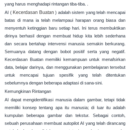
yang harus menghadapi rintangan tiba-tiba. .
AI (
Kecerdasan Buatan
) adalah sistem yang telah mencapai
batas di mana ia telah melampaui harapan orang biasa dan
menyentuh ketinggian baru setiap hari. Ini terus membuktikan
dirinya berhasil dengan membuat hidup kita lebih sederhana
dan secara bertahap intervensi manusia semakin berkurang.
Semuanya datang dengan bobot positif serta yang negatif.
Kecerdasan Buatan memiliki kemampuan untuk menafsirkan
data, belajar darinya, dan menggunakan pembelajaran tersebut
untuk mencapai tujuan spesifik yang telah ditentukan
sebelumnya dengan beberapa adaptasi di sana-sini.
Kemungkinan Rintangan
AI dapat mengidentifikasi manusia dalam gambar, tetapi tidak
memiliki konsep tentang apa itu manusia; di luar itu adalah
kumpulan beberapa gambar dan tekstur. Sebagai contoh,
sebuah perusahaan membuat autopilot AI yang telah dirancang