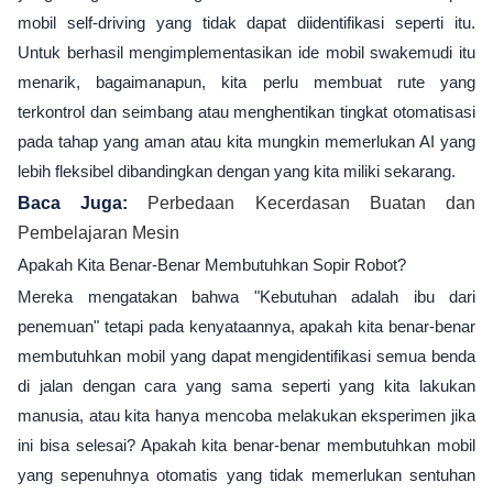
mobil self-driving yang tidak dapat diidentifikasi seperti itu.
Untuk berhasil mengimplementasikan ide mobil swakemudi itu
menarik, bagaimanapun, kita perlu membuat rute yang
terkontrol dan seimbang atau menghentikan tingkat otomatisasi
pada tahap yang aman atau kita mungkin memerlukan AI yang
lebih fleksibel dibandingkan dengan yang kita miliki sekarang.
Baca Juga:
Perbedaan Kecerdasan Buatan dan
Pembelajaran Mesin
Apakah Kita Benar-Benar Membutuhkan Sopir Robot?
Mereka mengatakan bahwa "Kebutuhan adalah ibu dari
penemuan" tetapi pada kenyataannya, apakah kita benar-benar
membutuhkan mobil yang dapat mengidentifikasi semua benda
di jalan dengan cara yang sama seperti yang kita lakukan
manusia, atau kita hanya mencoba melakukan eksperimen jika
ini bisa selesai? Apakah kita benar-benar membutuhkan mobil
yang sepenuhnya otomatis yang tidak memerlukan sentuhan