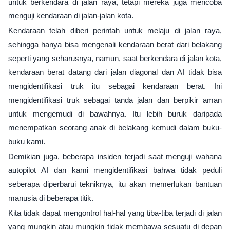
untuk berkendara di jalan raya, tetapi mereka juga mencoba
menguji kendaraan di jalan-jalan kota.
Kendaraan telah diberi perintah untuk melaju di jalan raya,
sehingga hanya bisa mengenali kendaraan berat dari belakang
seperti yang seharusnya, namun, saat berkendara di jalan kota,
kendaraan berat datang dari jalan diagonal dan AI tidak bisa
mengidentifikasi truk itu sebagai kendaraan berat. Ini
mengidentifikasi truk sebagai tanda jalan dan berpikir aman
untuk mengemudi di bawahnya. Itu lebih buruk daripada
menempatkan seorang anak di belakang kemudi dalam buku-
buku kami.
Demikian juga, beberapa insiden terjadi saat menguji wahana
autopilot AI dan kami mengidentifikasi bahwa tidak peduli
seberapa diperbarui tekniknya, itu akan memerlukan bantuan
manusia di beberapa titik.
Kita tidak dapat mengontrol hal-hal yang tiba-tiba terjadi di jalan
yang mungkin atau mungkin tidak membawa sesuatu di depan