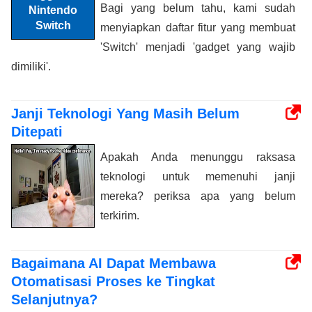
Bagi yang belum tahu, kami sudah
menyiapkan daftar fitur yang membuat
'Switch' menjadi 'gadget yang wajib
dimiliki'.
Janji Teknologi Yang Masih Belum
Ditepati
Apakah Anda menunggu raksasa
teknologi untuk memenuhi janji
mereka? periksa apa yang belum
terkirim.
Bagaimana AI Dapat Membawa
Otomatisasi Proses ke Tingkat
Selanjutnya?