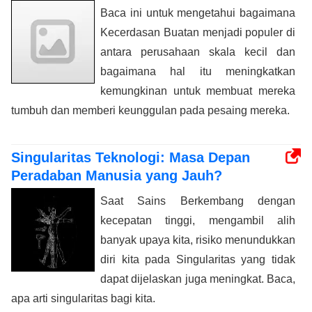
Baca ini untuk mengetahui bagaimana
Kecerdasan Buatan menjadi populer di
antara perusahaan skala kecil dan
bagaimana hal itu meningkatkan
kemungkinan untuk membuat mereka
tumbuh dan memberi keunggulan pada pesaing mereka.
Singularitas Teknologi: Masa Depan
Peradaban Manusia yang Jauh?
Saat Sains Berkembang dengan
kecepatan tinggi, mengambil alih
banyak upaya kita, risiko menundukkan
diri kita pada Singularitas yang tidak
dapat dijelaskan juga meningkat. Baca,
apa arti singularitas bagi kita.