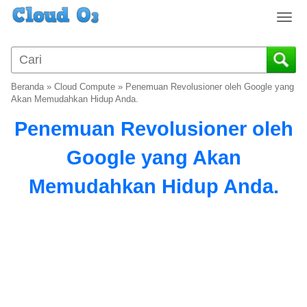
T
o
g
g
l
Beranda
»
Cloud Compute
»
Penemuan Revolusioner oleh Google yang
e
Akan Memudahkan Hidup Anda.
n
Penemuan Revolusioner oleh
a
v
Google yang Akan
i
g
Memudahkan Hidup Anda.
a
t
i
o
n