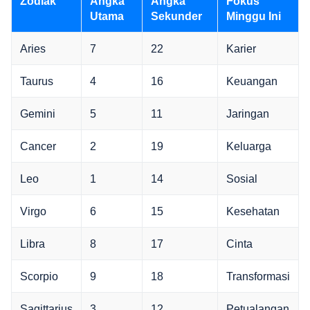
Zodiak
Angka
Angka
Fokus
Utama
Sekunder
Minggu Ini
Aries
7
22
Karier
Taurus
4
16
Keuangan
Gemini
5
11
Jaringan
Cancer
2
19
Keluarga
Leo
1
14
Sosial
Virgo
6
15
Kesehatan
Libra
8
17
Cinta
Scorpio
9
18
Transformasi
Sagittarius
3
12
Petualangan