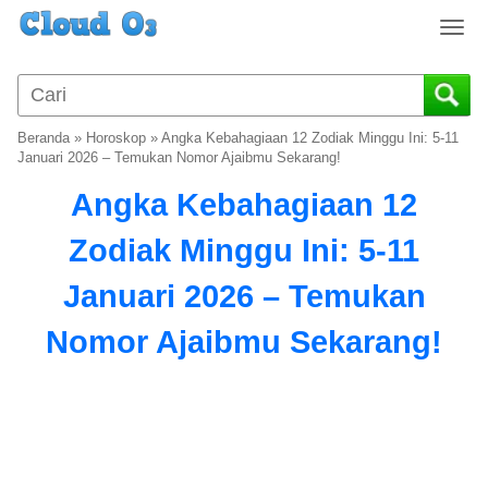
T
o
g
g
l
Beranda
»
Horoskop
»
Angka Kebahagiaan 12 Zodiak Minggu Ini: 5-11
e
Januari 2026 – Temukan Nomor Ajaibmu Sekarang!
n
Angka Kebahagiaan 12
a
v
Zodiak Minggu Ini: 5-11
i
g
Januari 2026 – Temukan
a
t
Nomor Ajaibmu Sekarang!
i
o
n