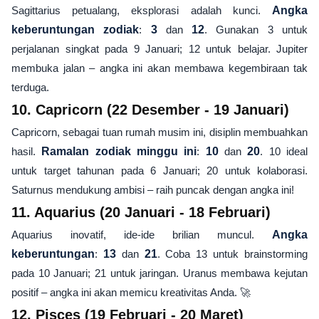
Sagittarius petualang, eksplorasi adalah kunci.
Angka
keberuntungan zodiak
:
3
dan
12
. Gunakan 3 untuk
perjalanan singkat pada 9 Januari; 12 untuk belajar. Jupiter
membuka jalan – angka ini akan membawa kegembiraan tak
terduga.
10. Capricorn (22 Desember - 19 Januari)
Capricorn, sebagai tuan rumah musim ini, disiplin membuahkan
hasil.
Ramalan zodiak minggu ini
:
10
dan
20
. 10 ideal
untuk target tahunan pada 6 Januari; 20 untuk kolaborasi.
Saturnus mendukung ambisi – raih puncak dengan angka ini!
11. Aquarius (20 Januari - 18 Februari)
Aquarius inovatif, ide-ide brilian muncul.
Angka
keberuntungan
:
13
dan
21
. Coba 13 untuk brainstorming
pada 10 Januari; 21 untuk jaringan. Uranus membawa kejutan
positif – angka ini akan memicu kreativitas Anda. 🚀
12. Pisces (19 Februari - 20 Maret)