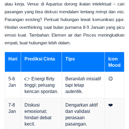
atau kerja. Venus di Aquarius dorong ikatan intelektual – cari
pasangan yang bisa diskusi mendalam tentang mimpi dan visi.
Pasangan existing? Perkuat hubungan lewat komunikasi jujur.
Hindari overthinking saat bulan purnama 8-9 Januari yang picu
emosi kuat. Tambahan: Elemen air dari Pisces meningkatkan
empati, buat hubungan lebih dalam.
Hari
Prediksi Cinta
Tips
Icon
Mood
5-6
👉 Energi flirty
Beranilah inisiatif
😊
Jan
tinggi; peluang
tapi tetap
kencan spontan.
autentik.
7-8
Diskusi
Dengarkan aktif
❤️
Jan
emosional;
dan validasi
hindari debat
perasaan
kecil.
pasangan.