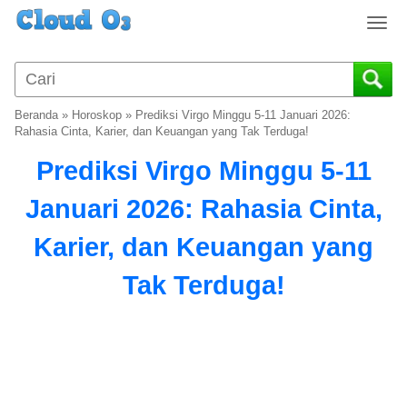
T
o
g
g
l
Beranda
»
Horoskop
»
Prediksi Virgo Minggu 5-11 Januari 2026:
e
Rahasia Cinta, Karier, dan Keuangan yang Tak Terduga!
n
Prediksi Virgo Minggu 5-11
a
v
Januari 2026: Rahasia Cinta,
i
g
Karier, dan Keuangan yang
a
t
Tak Terduga!
i
o
n