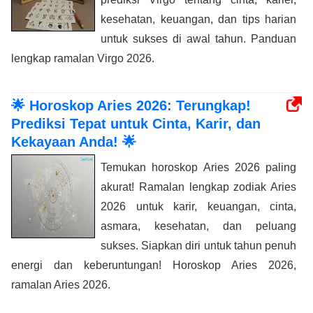
kesehatan, keuangan, dan tips harian
untuk sukses di awal tahun. Panduan
lengkap ramalan Virgo 2026.
🌟 Horoskop Aries 2026: Terungkap!
Prediksi Tepat untuk Cinta, Karir, dan
Kekayaan Anda! 🌟
Temukan horoskop Aries 2026 paling
akurat! Ramalan lengkap zodiak Aries
2026 untuk karir, keuangan, cinta,
asmara, kesehatan, dan peluang
sukses. Siapkan diri untuk tahun penuh
energi dan keberuntungan! Horoskop Aries 2026,
ramalan Aries 2026.