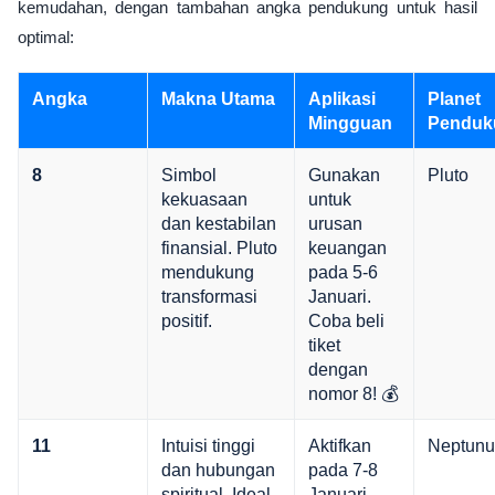
kemudahan, dengan tambahan angka pendukung untuk hasil
optimal:
Angka
Makna Utama
Aplikasi
Planet
Mingguan
Penduk
Simbol
Gunakan
Pluto
8
kekuasaan
untuk
dan kestabilan
urusan
finansial. Pluto
keuangan
mendukung
pada 5-6
transformasi
Januari.
positif.
Coba beli
tiket
dengan
nomor 8! 💰
Intuisi tinggi
Aktifkan
Neptunu
11
dan hubungan
pada 7-8
spiritual. Ideal
Januari