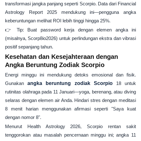
transformasi jangka panjang seperti Scorpio. Data dari Financial
Astrology Report 2025 mendukung ini—pengguna angka
keberuntungan melihat ROI lebih tinggi hingga 25%.
👉 Tip: Buat password kerja dengan elemen angka ini
(misalnya, Scorp8io2026) untuk perlindungan ekstra dan vibrasi
positif sepanjang tahun.
Kesehatan dan Kesejahteraan dengan
Angka Beruntung Zodiak Scorpio
Energi minggu ini mendukung detoks emosional dan fisik.
Gunakan
angka beruntung zodiak Scorpio
18 untuk
rutinitas olahraga pada 11 Januari—yoga, berenang, atau diving
selaras dengan elemen air Anda. Hindari stres dengan meditasi
8 menit harian menggunakan afirmasi seperti "Saya kuat
dengan nomor 8".
Menurut Health Astrology 2026, Scorpio rentan sakit
tenggorokan atau masalah pencernaan minggu ini; angka 11