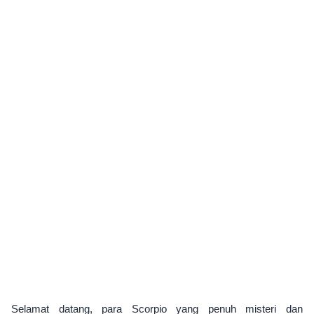
Selamat datang, para Scorpio yang penuh misteri dan