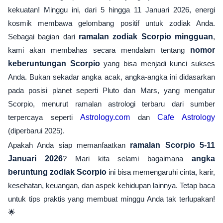
kekuatan! Minggu ini, dari 5 hingga 11 Januari 2026, energi
kosmik membawa gelombang positif untuk zodiak Anda.
Sebagai bagian dari
ramalan zodiak Scorpio mingguan
,
kami akan membahas secara mendalam tentang
nomor
keberuntungan Scorpio
yang bisa menjadi kunci sukses
Anda. Bukan sekadar angka acak, angka-angka ini didasarkan
pada posisi planet seperti Pluto dan Mars, yang mengatur
Scorpio, menurut ramalan astrologi terbaru dari sumber
terpercaya seperti
Astrology.com
dan
Cafe Astrology
(diperbarui 2025).
Apakah Anda siap memanfaatkan
ramalan Scorpio 5-11
Januari 2026
? Mari kita selami bagaimana
angka
beruntung zodiak Scorpio
ini bisa memengaruhi cinta, karir,
kesehatan, keuangan, dan aspek kehidupan lainnya. Tetap baca
untuk tips praktis yang membuat minggu Anda tak terlupakan!
🌟