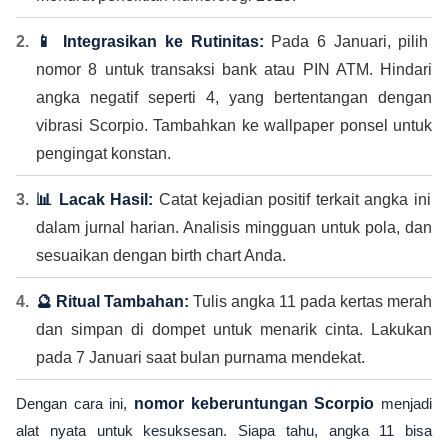
📱 Integrasikan ke Rutinitas:
Pada 6 Januari, pilih
nomor 8 untuk transaksi bank atau PIN ATM. Hindari
angka negatif seperti 4, yang bertentangan dengan
vibrasi Scorpio. Tambahkan ke wallpaper ponsel untuk
pengingat konstan.
📊 Lacak Hasil:
Catat kejadian positif terkait angka ini
dalam jurnal harian. Analisis mingguan untuk pola, dan
sesuaikan dengan birth chart Anda.
🔮 Ritual Tambahan:
Tulis angka 11 pada kertas merah
dan simpan di dompet untuk menarik cinta. Lakukan
pada 7 Januari saat bulan purnama mendekat.
Dengan cara ini,
nomor keberuntungan Scorpio
menjadi
alat nyata untuk kesuksesan. Siapa tahu, angka 11 bisa