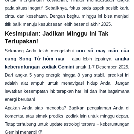
pada situasi negatif. Sebaliknya, fokus pada aspek positif: karir,
cinta, dan kesehatan. Dengan begitu, minggu ini bisa menjadi
titik balik menuju kesuksesan lebih besar di akhir 2025.
Kesimpulan: Jadikan Minggu Ini Tak
Terlupakan!
Sekarang Anda telah mengetahui
con số may mắn của
cung Song Tử hôm nay
– atau lebih tepatnya,
angka
keberuntungan zodiak Gemini
untuk 1-7 Desember 2025.
Dari angka 5 yang energik hingga 8 yang stabil, prediksi ini
adalah alat ampuh untuk menavigasi hidup Anda. Jangan
lewatkan kesempatan ini; terapkan hari ini dan lihat bagaimana
energi berubah!
Apakah Anda siap mencoba? Bagikan pengalaman Anda di
komentar, atau simak prediksi zodiak lain untuk minggu depan.
Tetap terhubung untuk update astrologi terbaru – keberuntungan
Gemini menanti! 👏