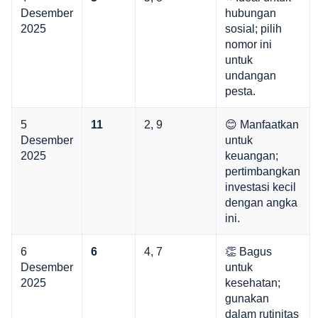
Desember
hubungan
2025
sosial; pilih
nomor ini
untuk
undangan
pesta.
5
2, 9
😊 Manfaatkan
11
Desember
untuk
2025
keuangan;
pertimbangkan
investasi kecil
dengan angka
ini.
6
4, 7
👏 Bagus
6
Desember
untuk
2025
kesehatan;
gunakan
dalam rutinitas