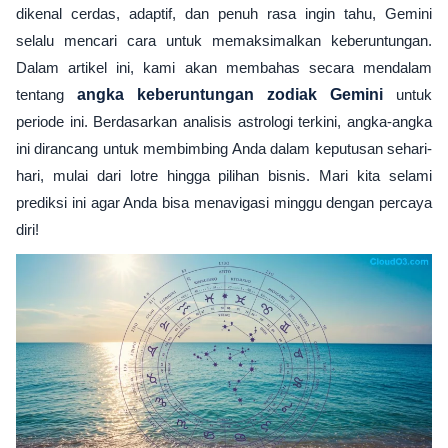
dikenal cerdas, adaptif, dan penuh rasa ingin tahu, Gemini
selalu mencari cara untuk memaksimalkan keberuntungan.
Dalam artikel ini, kami akan membahas secara mendalam
tentang
angka keberuntungan zodiak Gemini
untuk
periode ini. Berdasarkan analisis astrologi terkini, angka-angka
ini dirancang untuk membimbing Anda dalam keputusan sehari-
hari, mulai dari lotre hingga pilihan bisnis. Mari kita selami
prediksi ini agar Anda bisa menavigasi minggu dengan percaya
diri!