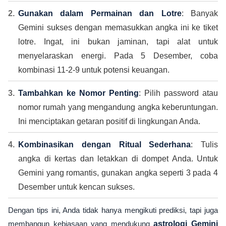
Gunakan dalam Permainan dan Lotre
: Banyak
Gemini sukses dengan memasukkan angka ini ke tiket
lotre. Ingat, ini bukan jaminan, tapi alat untuk
menyelaraskan energi. Pada 5 Desember, coba
kombinasi 11-2-9 untuk potensi keuangan.
Tambahkan ke Nomor Penting
: Pilih password atau
nomor rumah yang mengandung angka keberuntungan.
Ini menciptakan getaran positif di lingkungan Anda.
Kombinasikan dengan Ritual Sederhana
: Tulis
angka di kertas dan letakkan di dompet Anda. Untuk
Gemini yang romantis, gunakan angka seperti 3 pada 4
Desember untuk kencan sukses.
Dengan tips ini, Anda tidak hanya mengikuti prediksi, tapi juga
membangun kebiasaan yang mendukung
astrologi Gemini