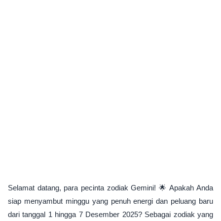
Selamat datang, para pecinta zodiak Gemini! 🌟 Apakah Anda
siap menyambut minggu yang penuh energi dan peluang baru
dari tanggal 1 hingga 7 Desember 2025? Sebagai zodiak yang