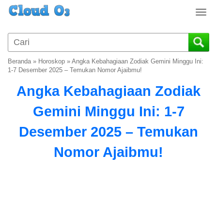
T
o
g
g
l
Beranda
»
Horoskop
»
Angka Kebahagiaan Zodiak Gemini Minggu Ini:
e
1-7 Desember 2025 – Temukan Nomor Ajaibmu!
n
Angka Kebahagiaan Zodiak
a
v
Gemini Minggu Ini: 1-7
i
g
Desember 2025 – Temukan
a
t
Nomor Ajaibmu!
i
o
n