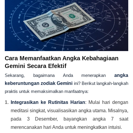
Cara Memanfaatkan Angka Kebahagiaan
Gemini Secara Efektif
Sekarang, bagaimana Anda menerapkan
angka
keberuntungan zodiak Gemini
ini? Berikut langkah-langkah
praktis untuk memaksimalkan manfaatnya:
Integrasikan ke Rutinitas Harian
: Mulai hari dengan
meditasi singkat, visualisasikan angka utama. Misalnya,
pada 3 Desember, bayangkan angka 7 saat
merencanakan hari Anda untuk meningkatkan intuisi.