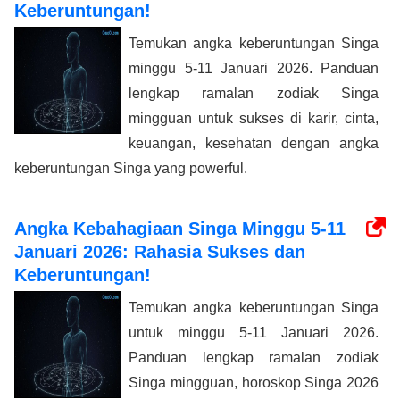
Keberuntungan!
Temukan angka keberuntungan Singa
minggu 5-11 Januari 2026. Panduan
lengkap ramalan zodiak Singa
mingguan untuk sukses di karir, cinta,
keuangan, kesehatan dengan angka
keberuntungan Singa yang powerful.
Angka Kebahagiaan Singa Minggu 5-11
Januari 2026: Rahasia Sukses dan
Keberuntungan!
Temukan angka keberuntungan Singa
untuk minggu 5-11 Januari 2026.
Panduan lengkap ramalan zodiak
Singa mingguan, horoskop Singa 2026