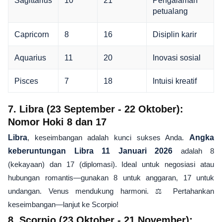
Sagittarius
10
21
Pengalaman
petualang
Capricorn
8
16
Disiplin karir
Aquarius
11
20
Inovasi sosial
Pisces
7
18
Intuisi kreatif
7. Libra (23 September - 22 Oktober):
Nomor Hoki 8 dan 17
Libra
, keseimbangan adalah kunci sukses Anda.
Angka
keberuntungan Libra 11 Januari 2026
adalah 8
(kekayaan) dan 17 (diplomasi). Ideal untuk negosiasi atau
hubungan romantis—gunakan 8 untuk anggaran, 17 untuk
undangan. Venus mendukung harmoni. ⚖️ Pertahankan
keseimbangan—lanjut ke Scorpio!
8. Scorpio (23 Oktober - 21 November):