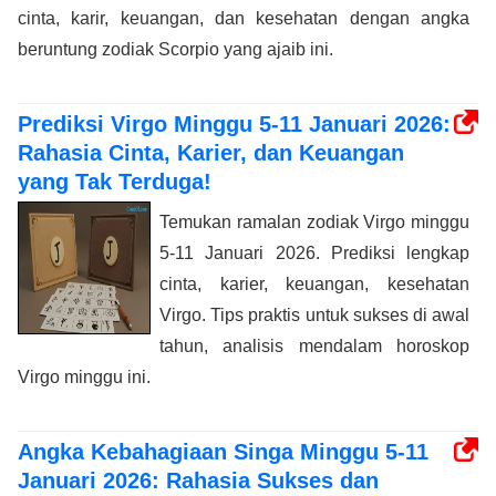
cinta, karir, keuangan, dan kesehatan dengan angka
beruntung zodiak Scorpio yang ajaib ini.
Prediksi Virgo Minggu 5-11 Januari 2026:
Rahasia Cinta, Karier, dan Keuangan
yang Tak Terduga!
Temukan ramalan zodiak Virgo minggu
5-11 Januari 2026. Prediksi lengkap
cinta, karier, keuangan, kesehatan
Virgo. Tips praktis untuk sukses di awal
tahun, analisis mendalam horoskop
Virgo minggu ini.
Angka Kebahagiaan Singa Minggu 5-11
Januari 2026: Rahasia Sukses dan