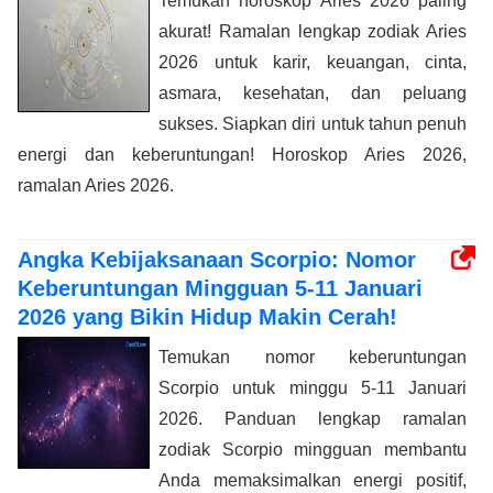
Temukan horoskop Aries 2026 paling
akurat! Ramalan lengkap zodiak Aries
2026 untuk karir, keuangan, cinta,
asmara, kesehatan, dan peluang
sukses. Siapkan diri untuk tahun penuh
energi dan keberuntungan! Horoskop Aries 2026,
ramalan Aries 2026.
Angka Kebijaksanaan Scorpio: Nomor
Keberuntungan Mingguan 5-11 Januari
2026 yang Bikin Hidup Makin Cerah!
Temukan nomor keberuntungan
Scorpio untuk minggu 5-11 Januari
2026. Panduan lengkap ramalan
zodiak Scorpio mingguan membantu
Anda memaksimalkan energi positif,