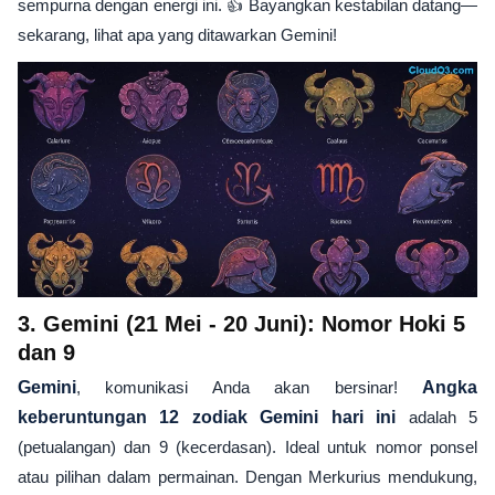
sempurna dengan energi ini. 👍 Bayangkan kestabilan datang—
sekarang, lihat apa yang ditawarkan Gemini!
3. Gemini (21 Mei - 20 Juni): Nomor Hoki 5
dan 9
Gemini
, komunikasi Anda akan bersinar!
Angka
keberuntungan 12 zodiak Gemini hari ini
adalah 5
(petualangan) dan 9 (kecerdasan). Ideal untuk nomor ponsel
atau pilihan dalam permainan. Dengan Merkurius mendukung,