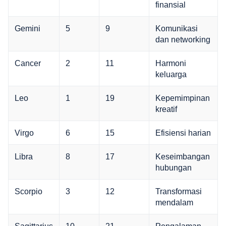
finansial
Gemini
5
9
Komunikasi
dan networking
Cancer
2
11
Harmoni
keluarga
Leo
1
19
Kepemimpinan
kreatif
Virgo
6
15
Efisiensi harian
Libra
8
17
Keseimbangan
hubungan
Scorpio
3
12
Transformasi
mendalam