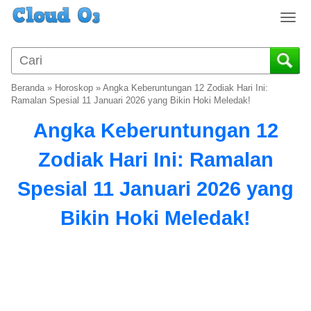
T
o
g
g
l
Beranda
»
Horoskop
»
Angka Keberuntungan 12 Zodiak Hari Ini:
e
Ramalan Spesial 11 Januari 2026 yang Bikin Hoki Meledak!
n
Angka Keberuntungan 12
a
v
Zodiak Hari Ini: Ramalan
i
g
Spesial 11 Januari 2026 yang
a
t
Bikin Hoki Meledak!
i
o
n