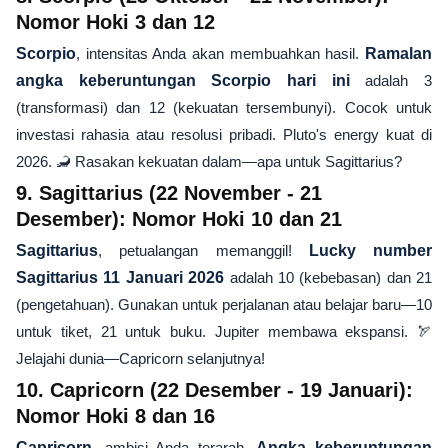
Nomor Hoki 3 dan 12
Scorpio
, intensitas Anda akan membuahkan hasil.
Ramalan
angka keberuntungan Scorpio hari ini
adalah 3
(transformasi) dan 12 (kekuatan tersembunyi). Cocok untuk
investasi rahasia atau resolusi pribadi. Pluto's energy kuat di
2026. 🦂 Rasakan kekuatan dalam—apa untuk Sagittarius?
9. Sagittarius (22 November - 21
Desember): Nomor Hoki 10 dan 21
Sagittarius
, petualangan memanggil!
Lucky number
Sagittarius 11 Januari 2026
adalah 10 (kebebasan) dan 21
(pengetahuan). Gunakan untuk perjalanan atau belajar baru—10
untuk tiket, 21 untuk buku. Jupiter membawa ekspansi. 🏹
Jelajahi dunia—Capricorn selanjutnya!
10. Capricorn (22 Desember - 19 Januari):
Nomor Hoki 8 dan 16
Capricorn
, ambisi Anda terarah.
Angka keberuntungan