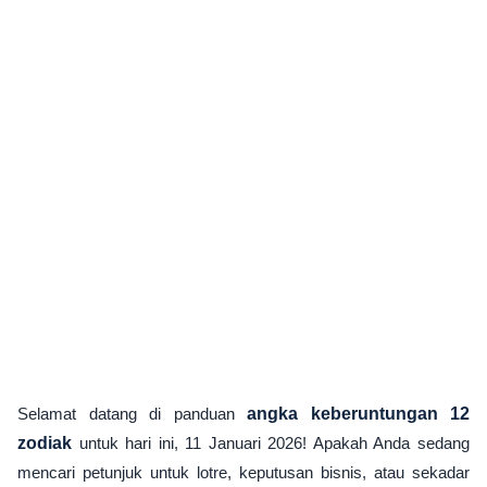
Selamat datang di panduan
angka keberuntungan 12
zodiak
untuk hari ini, 11 Januari 2026! Apakah Anda sedang
mencari petunjuk untuk lotre, keputusan bisnis, atau sekadar