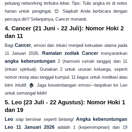
peluang networking terbuka lebar. Tips: Tulis angka ini di notes
harian untuk pengingat. 😊 Siapkah Anda berbicara dengan
percaya diri? Selanjutnya, Cancer menanti.
4. Cancer (21 Juni - 22 Juli): Nomor Hoki 2
dan 11
Bagi
Cancer
, emosi dan intuisi menjadi kekuatan utama pada
11 Januari 2026.
Ramalan zodiak Cancer
menyarankan
angka keberuntungan
2 (harmoni rumah tangga) dan 11
(intuisi spiritual). Gunakan 2 untuk urusan keluarga, seperti
nomor resep atau tanggal kumpul. 11 bagus untuk meditasi atau
lotre intuitif. 🏠 Jaga keseimbangan emosi—lanjutkan ke Leo
untuk semangat lebih!
5. Leo (23 Juli - 22 Agustus): Nomor Hoki 1
dan 19
Leo
siap bersinar seperti bintang!
Angka keberuntungan
Leo 11 Januari 2026
adalah 1 (kepemimpinan) dan 19