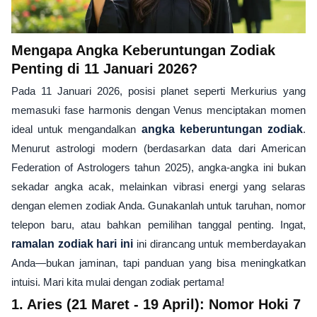
Mengapa Angka Keberuntungan Zodiak
Penting di 11 Januari 2026?
Pada 11 Januari 2026, posisi planet seperti Merkurius yang
memasuki fase harmonis dengan Venus menciptakan momen
ideal untuk mengandalkan
angka keberuntungan zodiak
.
Menurut astrologi modern (berdasarkan data dari American
Federation of Astrologers tahun 2025), angka-angka ini bukan
sekadar angka acak, melainkan vibrasi energi yang selaras
dengan elemen zodiak Anda. Gunakanlah untuk taruhan, nomor
telepon baru, atau bahkan pemilihan tanggal penting. Ingat,
ramalan zodiak hari ini
ini dirancang untuk memberdayakan
Anda—bukan jaminan, tapi panduan yang bisa meningkatkan
intuisi. Mari kita mulai dengan zodiak pertama!
1. Aries (21 Maret - 19 April): Nomor Hoki 7