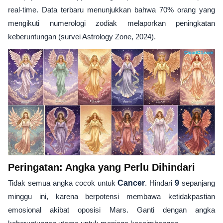
real-time. Data terbaru menunjukkan bahwa 70% orang yang
mengikuti numerologi zodiak melaporkan peningkatan
keberuntungan (survei Astrology Zone, 2024).
Peringatan: Angka yang Perlu Dihindari
Tidak semua angka cocok untuk
Cancer
. Hindari
9
sepanjang
minggu ini, karena berpotensi membawa ketidakpastian
emosional akibat oposisi Mars. Ganti dengan angka