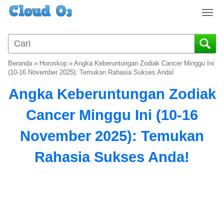
T
o
g
g
l
Beranda
»
Horoskop
»
Angka Keberuntungan Zodiak Cancer Minggu Ini
e
(10-16 November 2025): Temukan Rahasia Sukses Anda!
n
Angka Keberuntungan Zodiak
a
v
Cancer Minggu Ini (10-16
i
g
November 2025): Temukan
a
t
Rahasia Sukses Anda!
i
o
n