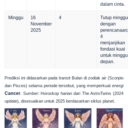
dalam cinta.
Minggu
16
4
Tutup minggu
November
dengan
2025
perencanaan
4
menjanjikan
fondasi kuat
untuk minggu
depan.
Prediksi ini didasarkan pada transit Bulan di zodiak air (Scorpio
dan Pisces) selama periode tersebut, yang memperkuat energi
Cancer
. Sumber: Horoskop harian dari The AstroTwins (2024
update), disesuaikan untuk 2025 berdasarkan siklus planet.