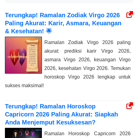
Terungkap! Ramalan Zodiak Virgo 2026
Paling Akurat: Karir, Asmara, Keuangan
& Kesehatan! 🌟
Ramalan Zodiak Virgo 2026 paling
akurat: prediksi karir Virgo 2026,
asmara Virgo 2026, keuangan Virgo
2026, kesehatan Virgo 2026. Temukan
horoskop Virgo 2026 lengkap untuk
sukses maksimal!
Terungkap! Ramalan Horoskop
Capricorn 2026 Paling Akurat: Siapkah
Anda Menjemput Kesuksesan?
Ramalan Horoskop Capricorn 2026