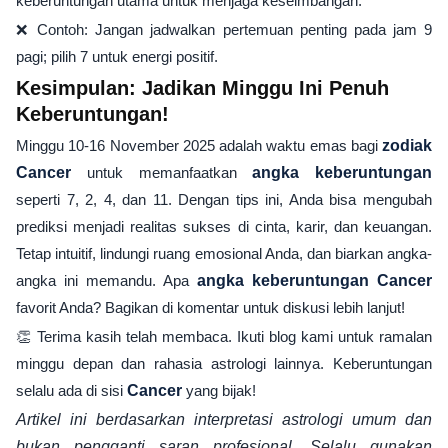
keberuntungan utama untuk menjaga keseimbangan.
❌ Contoh: Jangan jadwalkan pertemuan penting pada jam 9
pagi; pilih 7 untuk energi positif.
Kesimpulan: Jadikan Minggu Ini Penuh
Keberuntungan!
Minggu 10-16 November 2025 adalah waktu emas bagi
zodiak
Cancer
untuk memanfaatkan
angka keberuntungan
seperti 7, 2, 4, dan 11. Dengan tips ini, Anda bisa mengubah
prediksi menjadi realitas sukses di cinta, karir, dan keuangan.
Tetap intuitif, lindungi ruang emosional Anda, dan biarkan angka-
angka ini memandu. Apa
angka keberuntungan Cancer
favorit Anda? Bagikan di komentar untuk diskusi lebih lanjut!
👏 Terima kasih telah membaca. Ikuti blog kami untuk ramalan
minggu depan dan rahasia astrologi lainnya. Keberuntungan
selalu ada di sisi
Cancer
yang bijak!
Artikel ini berdasarkan interpretasi astrologi umum dan
bukan pengganti saran profesional. Selalu gunakan