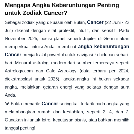
Mengapa Angka Keberuntungan Penting
untuk Zodiak Cancer?
Sebagai zodiak yang dikuasai oleh Bulan,
Cancer
(22 Juni - 22
Juli) dikenal dengan sifat protektif, intuitif, dan sensitif. Pada
November 2025, posisi planet seperti Jupiter di Gemini akan
memperkuat intuisi Anda, membuat
angka keberuntungan
Cancer
menjadi alat powerful untuk navigasi kehidupan sehari-
hari. Menurut astrologi modern dari sumber terpercaya seperti
Astrology.com dan Cafe Astrology (data terbaru per 2024,
diekstrapolasi untuk 2025), angka-angka ini bukan sekadar
angka, melainkan getaran energi yang selaras dengan aura
Anda.
🦀 Fakta menarik:
Cancer
sering kali tertarik pada angka yang
melambangkan rumah dan kestabilan, seperti 2, 4, dan 7.
Gunakan ini untuk lotre, keputusan bisnis, atau bahkan memilih
tanggal penting!