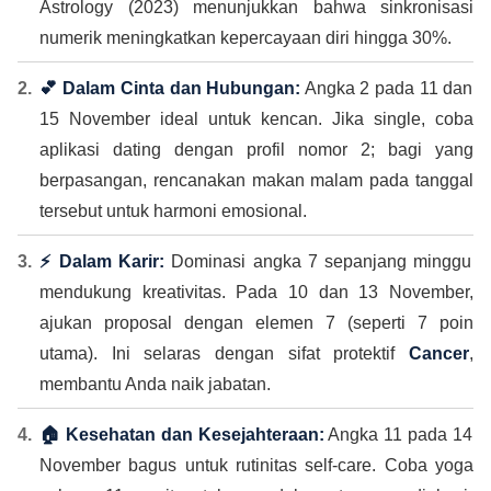
Astrology (2023) menunjukkan bahwa sinkronisasi
numerik meningkatkan kepercayaan diri hingga 30%.
💕 Dalam Cinta dan Hubungan:
Angka 2 pada 11 dan
15 November ideal untuk kencan. Jika single, coba
aplikasi dating dengan profil nomor 2; bagi yang
berpasangan, rencanakan makan malam pada tanggal
tersebut untuk harmoni emosional.
⚡ Dalam Karir:
Dominasi angka 7 sepanjang minggu
mendukung kreativitas. Pada 10 dan 13 November,
ajukan proposal dengan elemen 7 (seperti 7 poin
utama). Ini selaras dengan sifat protektif
Cancer
,
membantu Anda naik jabatan.
🏠 Kesehatan dan Kesejahteraan:
Angka 11 pada 14
November bagus untuk rutinitas self-care. Coba yoga