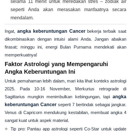
selama 11 menit untuk meredakan stres – zodiak air
seperti Anda akan merasakan manfaatnya secara
mendalam.
Ingat,
angka keberuntungan Cancer
bekerja terbaik saat
dikombinasikan dengan intuisi alami Anda. Jangan abaikan
firasat; minggu ini, energi Bulan Purnama mendekati akan
memperkuatnya!
Faktor Astrologi yang Mempengaruhi
Angka Keberuntungan Ini
Untuk pemahaman lebih dalam, mari kita lihat konteks astrologi
2025. Pada 10-16 November, Merkurius retrograde di
Sagittarius mungkin menimbulkan kebingungan, tapi
angka
keberuntungan Cancer
seperti 7 bertindak sebagai jangkar.
Venus di Capricorn mendukung kestabilan, membuat angka 4
sangat kuat untuk aspek material.
⭐ Tip pro: Pantau app astrologi seperti Co-Star untuk update