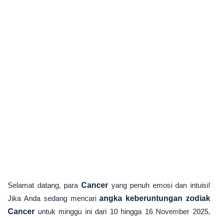
Selamat datang, para
Cancer
yang penuh emosi dan intuisi!
Jika Anda sedang mencari
angka keberuntungan zodiak
Cancer
untuk minggu ini dari 10 hingga 16 November 2025,