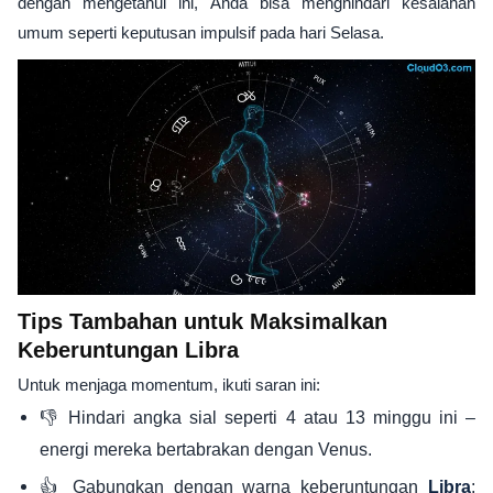
dengan mengetahui ini, Anda bisa menghindari kesalahan
umum seperti keputusan impulsif pada hari Selasa.
Tips Tambahan untuk Maksimalkan
Keberuntungan Libra
Untuk menjaga momentum, ikuti saran ini:
👎 Hindari angka sial seperti 4 atau 13 minggu ini –
energi mereka bertabrakan dengan Venus.
👍 Gabungkan dengan warna keberuntungan
:
Libra