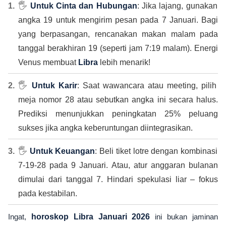
🖐️
Untuk Cinta dan Hubungan
: Jika lajang, gunakan
angka 19 untuk mengirim pesan pada 7 Januari. Bagi
yang berpasangan, rencanakan makan malam pada
tanggal berakhiran 19 (seperti jam 7:19 malam). Energi
Venus membuat
Libra
lebih menarik!
🖐️
Untuk Karir
: Saat wawancara atau meeting, pilih
meja nomor 28 atau sebutkan angka ini secara halus.
Prediksi menunjukkan peningkatan 25% peluang
sukses jika angka keberuntungan diintegrasikan.
🖐️
Untuk Keuangan
: Beli tiket lotre dengan kombinasi
7-19-28 pada 9 Januari. Atau, atur anggaran bulanan
dimulai dari tanggal 7. Hindari spekulasi liar – fokus
pada kestabilan.
Ingat,
horoskop Libra Januari 2026
ini bukan jaminan