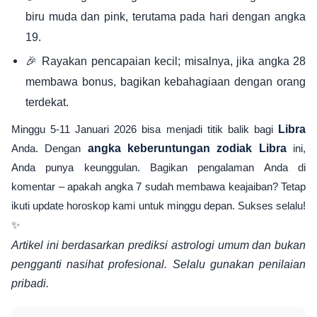
biru muda dan pink, terutama pada hari dengan angka
19.
🎉 Rayakan pencapaian kecil; misalnya, jika angka 28
membawa bonus, bagikan kebahagiaan dengan orang
terdekat.
Minggu 5-11 Januari 2026 bisa menjadi titik balik bagi
Libra
Anda. Dengan
angka keberuntungan zodiak Libra
ini,
Anda punya keunggulan. Bagikan pengalaman Anda di
komentar – apakah angka 7 sudah membawa keajaiban? Tetap
ikuti update horoskop kami untuk minggu depan. Sukses selalu!
✨
Artikel ini berdasarkan prediksi astrologi umum dan bukan
pengganti nasihat profesional. Selalu gunakan penilaian
pribadi.