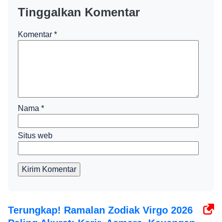
Tinggalkan Komentar
Komentar
*
Nama
*
Situs web
Kirim Komentar
Terungkap! Ramalan Zodiak Virgo 2026