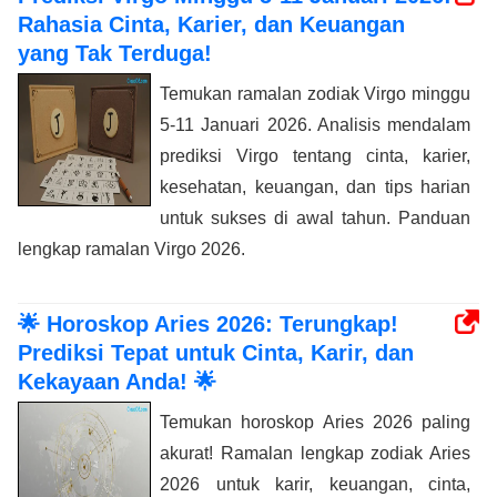
Rahasia Cinta, Karier, dan Keuangan
yang Tak Terduga!
Temukan ramalan zodiak Virgo minggu
5-11 Januari 2026. Analisis mendalam
prediksi Virgo tentang cinta, karier,
kesehatan, keuangan, dan tips harian
untuk sukses di awal tahun. Panduan
lengkap ramalan Virgo 2026.
🌟 Horoskop Aries 2026: Terungkap!
Prediksi Tepat untuk Cinta, Karir, dan
Kekayaan Anda! 🌟
Temukan horoskop Aries 2026 paling
akurat! Ramalan lengkap zodiak Aries
2026 untuk karir, keuangan, cinta,