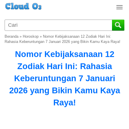
T
o
g
g
l
Beranda
»
Horoskop
»
Nomor Kebijaksanaan 12 Zodiak Hari Ini:
e
Rahasia Keberuntungan 7 Januari 2026 yang Bikin Kamu Kaya Raya!
n
Nomor Kebijaksanaan 12
a
v
Zodiak Hari Ini: Rahasia
i
g
Keberuntungan 7 Januari
a
t
2026 yang Bikin Kamu Kaya
i
o
Raya!
n