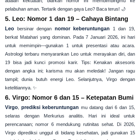
adalah kekuatan; biarkan nomor ini membimbingmu ke
pelabuhan aman. Tertarik dengan gaya Leo? Baca terus! 🌙
5. Leo: Nomor 1 dan 19 – Cahaya Bintang
Leo
bersinar dengan
nomor keberuntungan
1 dan 19,
berkat Matahari yang dominan. Pada 7 Januari 2026, ini hari
untuk memimpin—gunakan 1 untuk presentasi atau acara.
Astrologi terbaru menyarankan Leo untuk merayakan diri, dan
19 bisa jadi kunci promosi karir. Tips: Kenakan aksesoris
dengan angka ini; karisma mu akan meledak! Jangan ragu
tampil; dunia butuh energi Leo. Selanjutnya, Virgo dengan
ketelitiannya. ✨
6. Virgo: Nomor 6 dan 15 – Ketepatan Bumi
Virgo
,
prediksi keberuntungan
mu datang dari 6 dan 15,
selaras dengan Merkurius analitis. Hari ini ideal untuk
perencanaan; nomor 6 mendukung rutinitas sehat. Di 2026,
Virgo diprediksi unggul di bidang kesehatan, jadi gunakan 15