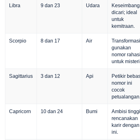
Libra
9 dan 23
Udara
Keseimbang
dicari; ideal
untuk
kemitraan.
Scorpio
8 dan 17
Air
Transformasi
gunakan
nomor rahas
untuk misteri
Sagittarius
3 dan 12
Api
Petikir bebas
nomor ini
cocok
petualangan
Capricorn
10 dan 24
Bumi
Ambisi tinggi
rencanakan
karir dengan
ini.