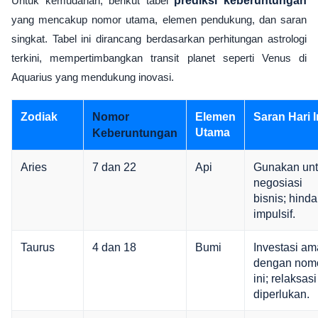
Untuk kemudahan, berikut tabel
prediksi keberuntungan
yang mencakup nomor utama, elemen pendukung, dan saran
singkat. Tabel ini dirancang berdasarkan perhitungan astrologi
terkini, mempertimbangkan transit planet seperti Venus di
Aquarius yang mendukung inovasi.
Zodiak
Elemen
Saran Hari I
Nomor
Utama
Keberuntungan
Aries
7 dan 22
Api
Gunakan un
negosiasi
bisnis; hinda
impulsif.
Taurus
4 dan 18
Bumi
Investasi a
dengan nom
ini; relaksasi
diperlukan.