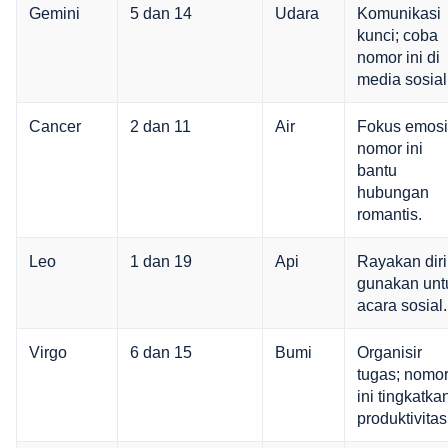
Gemini
5 dan 14
Udara
Komunikasi
kunci; coba
nomor ini di
media sosial
Cancer
2 dan 11
Air
Fokus emosi
nomor ini
bantu
hubungan
romantis.
Leo
1 dan 19
Api
Rayakan diri
gunakan unt
acara sosial.
Virgo
6 dan 15
Bumi
Organisir
tugas; nomo
ini tingkatka
produktivitas