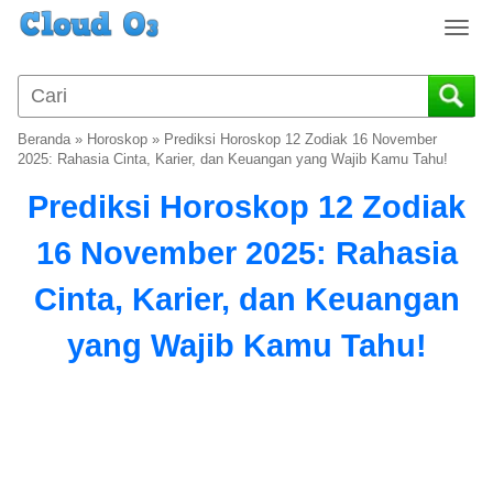
T
o
g
g
l
Beranda
»
Horoskop
»
Prediksi Horoskop 12 Zodiak 16 November
e
2025: Rahasia Cinta, Karier, dan Keuangan yang Wajib Kamu Tahu!
n
Prediksi Horoskop 12 Zodiak
a
v
16 November 2025: Rahasia
i
g
Cinta, Karier, dan Keuangan
a
t
yang Wajib Kamu Tahu!
i
o
n