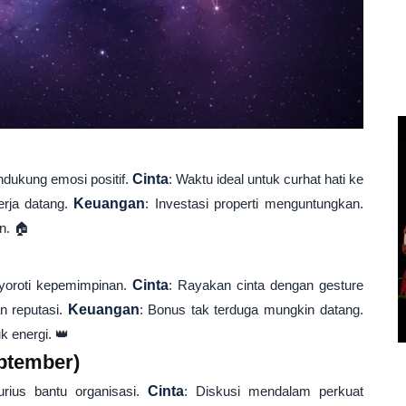
endukung emosi positif.
Cinta
: Waktu ideal untuk curhat hati ke
erja datang.
Keuangan
: Investasi properti menguntungkan.
n. 🏠
nyoroti kepemimpinan.
Cinta
: Rayakan cinta dengan gesture
n reputasi.
Keuangan
: Bonus tak terduga mungkin datang.
uk energi. 👑
eptember)
kurius bantu organisasi.
Cinta
: Diskusi mendalam perkuat