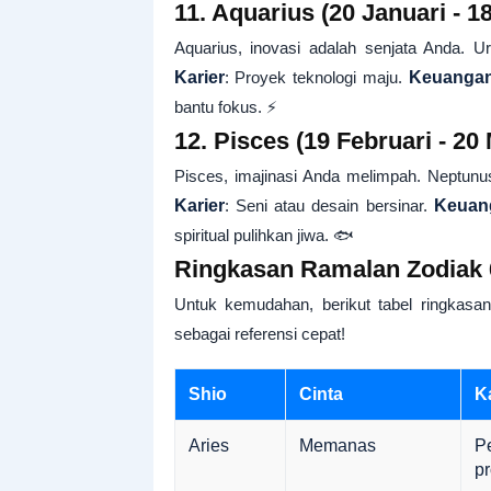
11. Aquarius (20 Januari - 1
Aquarius, inovasi adalah senjata Anda. U
Karier
: Proyek teknologi maju.
Keuanga
bantu fokus. ⚡
12. Pisces (19 Februari - 20 
Pisces, imajinasi Anda melimpah. Neptunus
Karier
: Seni atau desain bersinar.
Keuan
spiritual pulihkan jiwa. 🐟
Ringkasan Ramalan Zodiak 6
Untuk kemudahan, berikut tabel ringkasa
sebagai referensi cepat!
Shio
Cinta
Ka
Aries
Memanas
P
p