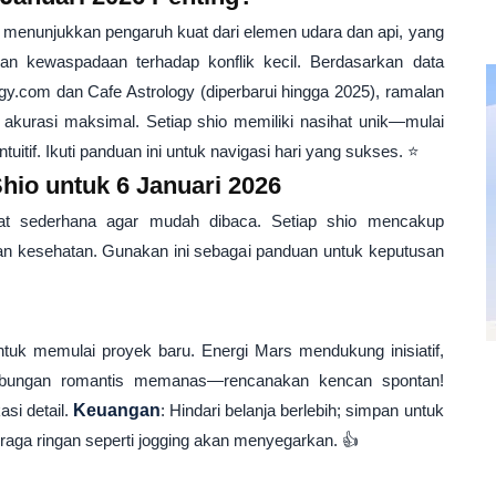
menunjukkan pengaruh kuat dari elemen udara dan api, yang
kan kewaspadaan terhadap konflik kecil. Berdasarkan data
logy.com dan Cafe Astrology (diperbarui hingga 2025), ramalan
k akurasi maksimal. Setiap shio memiliki nasihat unik—mulai
tuitif. Ikuti panduan ini untuk navigasi hari yang sukses. ⭐
Shio untuk 6 Januari 2026
at sederhana agar mudah dibaca. Setiap shio mencakup
dan kesehatan. Gunakan ini sebagai panduan untuk keputusan
ntuk memulai proyek baru. Energi Mars mendukung inisiatif,
bungan romantis memanas—rencanakan kencan spontan!
asi detail.
Keuangan
: Hindari belanja berlebih; simpan untuk
hraga ringan seperti jogging akan menyegarkan. 👍