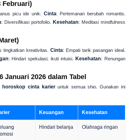
8 Februari)
ranus picu ide unik.
Cinta
: Pertemanan berubah romantis.
n
: Diversifikasi portofolio.
Kesehatan
: Meditasi mindfulness
Maret)
 tingkatkan kreativitas.
Cinta
: Empati tarik pasangan ideal.
gan
: Hindari spekulasi; ikuti intuisi.
Kesehatan
: Renungan
 Januari 2026 dalam Tabel
n
horoskop cinta karier
untuk semua shio. Gunakan ini
rier
Keuangan
Kesehatan
eluang
Hindari belanja
Olahraga ringan
romosi