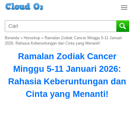
T
o
g
g
l
Beranda
»
Horoskop
»
Ramalan Zodiak Cancer Minggu 5-11 Januari
e
2026: Rahasia Keberuntungan dan Cinta yang Menanti!
n
Ramalan Zodiak Cancer
a
v
Minggu 5-11 Januari 2026:
i
g
Rahasia Keberuntungan dan
a
t
Cinta yang Menanti!
i
o
n