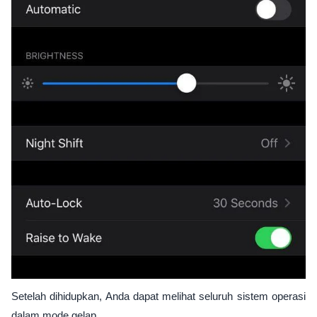
Setelah dihidupkan, Anda dapat melihat seluruh sistem operasi
dalam mode gelap