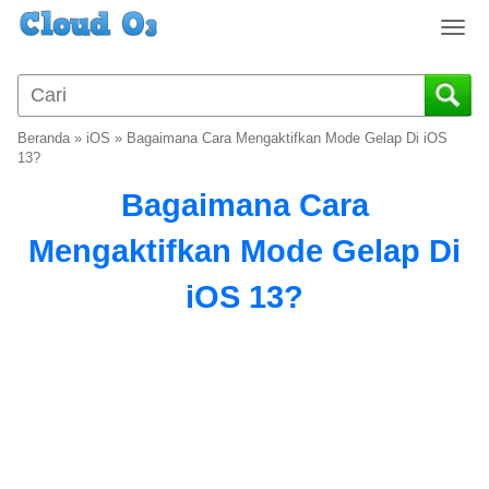
T
o
g
g
l
Beranda
»
iOS
»
Bagaimana Cara Mengaktifkan Mode Gelap Di iOS
e
13?
n
Bagaimana Cara
a
v
Mengaktifkan Mode Gelap Di
i
g
iOS 13?
a
t
i
o
n