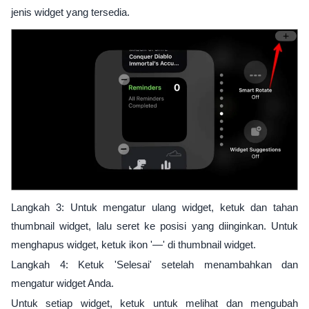
jenis widget yang tersedia.
Langkah 3: Untuk mengatur ulang widget, ketuk dan tahan
thumbnail widget, lalu seret ke posisi yang diinginkan. Untuk
menghapus widget, ketuk ikon '—' di thumbnail widget.
Langkah 4: Ketuk 'Selesai' setelah menambahkan dan
mengatur widget Anda.
Untuk setiap widget, ketuk untuk melihat dan mengubah