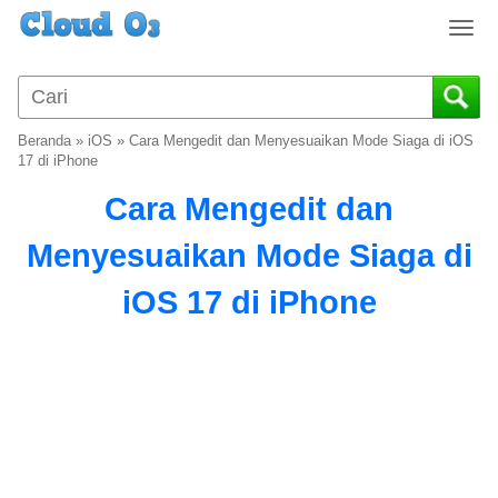
T
o
g
g
l
Beranda
»
iOS
»
Cara Mengedit dan Menyesuaikan Mode Siaga di iOS
e
17 di iPhone
n
Cara Mengedit dan
a
v
Menyesuaikan Mode Siaga di
i
g
iOS 17 di iPhone
a
t
i
o
n