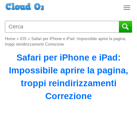
T
o
g
g
l
Home
»
iOS
»
Safari per iPhone e iPad: Impossibile aprire la pagina,
e
troppi reindirizzamenti Correzione
n
Safari per iPhone e iPad:
a
v
Impossibile aprire la pagina,
i
g
troppi reindirizzamenti
a
t
Correzione
i
o
n