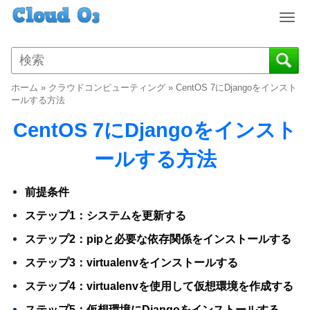
T
o
g
g
l
ホーム
»
クラウドコンピューティング
»
CentOS 7にDjangoをインスト
e
ールする方法
n
CentOS 7にDjangoをインスト
a
v
ールする方法
i
g
a
前提条件
t
ステップ1：システムを更新する
i
o
ステップ2：pipと必要な依存関係をインストールする
n
ステップ3：virtualenvをインストールする
ステップ4：virtualenvを使用して仮想環境を作成する
ステップ5：仮想環境にDjangoをインストールする