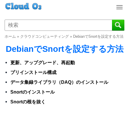
T
o
g
g
l
ホーム
»
クラウドコンピューティング
»
DebianでSnortを設定する方法
e
n
DebianでSnortを設定する方法
a
v
更新、アップグレード、再起動
i
g
プリインストール構成
a
データ集録ライブラリ（DAQ）のインストール
t
i
Snortのインストール
o
Snortの根を抜く
n