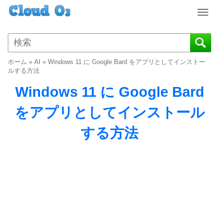
T
o
g
g
l
ホーム
»
AI
»
Windows 11 に Google Bard をアプリとしてインストー
e
ルする方法
n
Windows 11 に Google Bard
a
v
をアプリとしてインストール
i
g
する方法
a
t
i
o
n