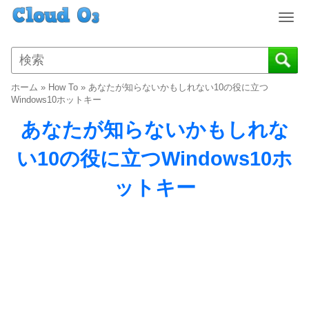
T
o
g
g
l
ホーム
»
How To
»
あなたが知らないかもしれない10の役に立つ
e
Windows10ホットキー
n
あなたが知らないかもしれな
a
v
い10の役に立つWindows10ホ
i
g
ットキー
a
t
i
o
n