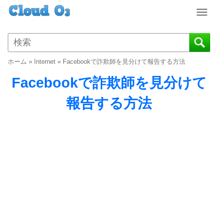
T
o
g
g
l
ホーム
»
Internet
»
Facebookで詐欺師を見分けて報告する方法
e
n
Facebookで詐欺師を見分けて
a
v
報告する方法
i
g
a
t
i
o
n