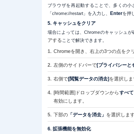
ブラウザを再起動することで、多くの小
「chrome://restart」を入力し、
Enter
を押
5. キャッシュをクリア
場合によっては、Chromeのキャッシュ
アする
ことで解決できます。
Chromeを開き、右上の3つの点をク
左側のサイドバーで
[プライバシーと
右側で
[閲覧データの消去]
を選択しま
[時間範囲]ドロップダウンから
すべて
有効にします。
下部の
「データを消去」
を選択しま
6. 拡張機能を無効化