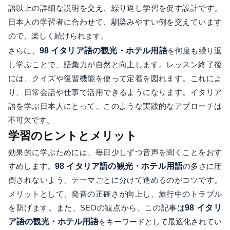
語以上の詳細な説明を交え、繰り返し学習を促す設計です。
日本人の学習者に合わせて、馴染みやすい例を交えています
ので、楽しく続けられます。
さらに、
98 イタリア語の観光・ホテル用語
を何度も繰り返
し学ぶことで、語彙力が自然と向上します。レッスン終了後
には、クイズや復習機能を使って定着を図れます。これによ
り、日常会話や仕事で活用できるようになります。イタリア
語を学ぶ日本人にとって、このような実践的なアプローチは
不可欠です。
学習のヒントとメリット
効果的に学ぶためには、毎日少しずつ音声を聞くことをおす
すめします。
98 イタリア語の観光・ホテル用語
の多さに圧
倒されないよう、テーマごとに分けて進めるのがコツです。
メリットとして、発音の正確さが向上し、旅行中のトラブル
を防げます。また、SEOの観点から、この記事は
98 イタリ
ア語の観光・ホテル用語
をキーワードとして最適化されてい