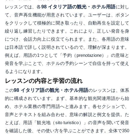
レッスンでは、各
98 イタリア語の観光・ホテル用語
に対し
て、音声再生機能が用意されています。ユーザーは、ボタン
をクリックして積極的に聞き取ったり、自動再生を設定して
繰り返し練習したりできます。これにより、正しい発音を身
につけ、会話力向上に役立てられます。また、各用語の意味
は日本語で詳しく説明されているので、理解が深まります。
例えば、用語の1つとして「予約（prenotazione）」の意味と
発音を学ぶことで、ホテルの予約シーンで自信を持って使え
るようになります。
レッスンの内容と学習の流れ
この
98 イタリア語の観光・ホテル用語
のレッスンは、体系
的に構成されています。まず、基本的な観光関連用語から始
め、ホテル業務の専門用語へと進みます。各セクションで、
音声とテキストを組み合わせ、意味の解説と例文を提供。た
とえば、用語「観光地（sito turistico）」の音声を聞いて発音
を確認した後、その使い方を学ぶことができます。全体で350