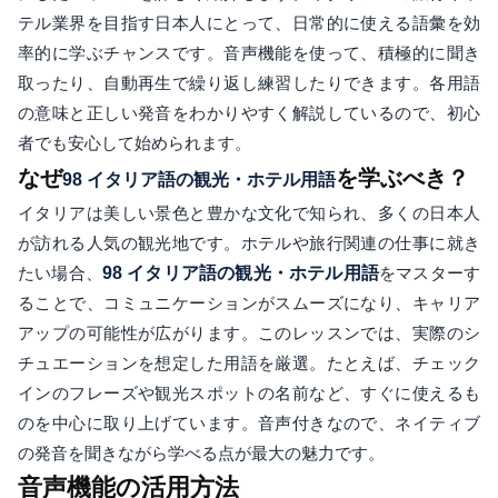
テル業界を目指す日本人にとって、日常的に使える語彙を効
率的に学ぶチャンスです。音声機能を使って、積極的に聞き
取ったり、自動再生で繰り返し練習したりできます。各用語
の意味と正しい発音をわかりやすく解説しているので、初心
者でも安心して始められます。
なぜ
を学ぶべき？
98 イタリア語の観光・ホテル用語
イタリアは美しい景色と豊かな文化で知られ、多くの日本人
が訪れる人気の観光地です。ホテルや旅行関連の仕事に就き
たい場合、
98 イタリア語の観光・ホテル用語
をマスターす
ることで、コミュニケーションがスムーズになり、キャリア
アップの可能性が広がります。このレッスンでは、実際のシ
チュエーションを想定した用語を厳選。たとえば、チェック
インのフレーズや観光スポットの名前など、すぐに使えるも
のを中心に取り上げています。音声付きなので、ネイティブ
の発音を聞きながら学べる点が最大の魅力です。
音声機能の活用方法