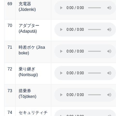
69
充電器
(Jūdenki)
70
アダプター
(Adaputā)
71
時差ボケ (Jisa
boke)
72
乗り継ぎ
(Noritsugi)
73
搭乗券
(Tōjōken)
74
セキュリティチ