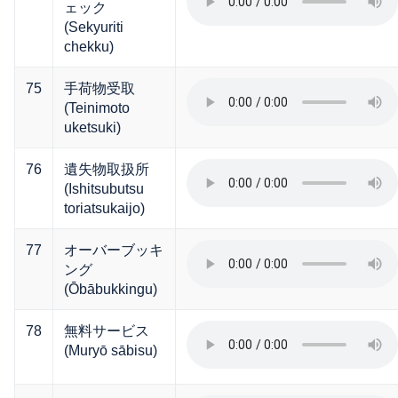
ェック
(Sekyuriti
chekku)
75
手荷物受取
(Teinimoto
uketsuki)
76
遺失物取扱所
(Ishitsubutsu
toriatsukaijo)
77
オーバーブッキ
ング
(Ōbābukkingu)
78
無料サービス
(Muryō sābisu)