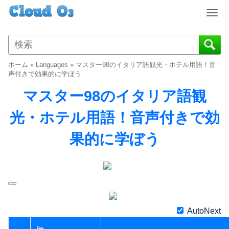
T
o
g
g
l
ホーム
»
Languages
»
マスター98のイタリア語観光・ホテル用語！音
e
声付きで効果的に学ぼう
n
マスター98のイタリア語観
a
v
光・ホテル用語！音声付きで効
i
g
果的に学ぼう
a
t
i
o
n
AutoNext