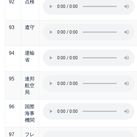
92
点検
93
遵守
94
運輸
省
95
連邦
航空
局
96
国際
海事
機関
97
フレ