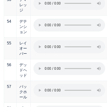
レッ
ジ
54
デテ
ンシ
ョン
55
レイ
オー
バー
56
デッ
ドヘ
ッド
57
バッ
クホ
ール