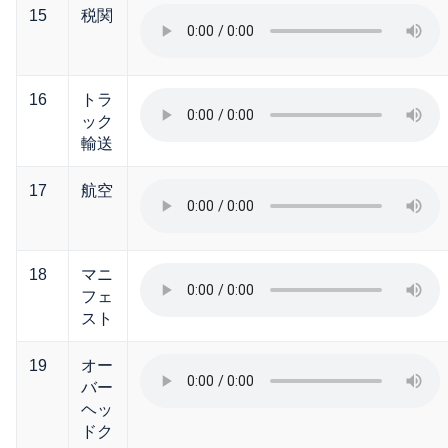
15
税関
16
トラ
ック
輸送
17
航空
18
マニ
フェ
スト
19
オー
バー
ヘッ
ドク