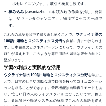
「ポセレドニツヴォ」。取引の橋渡し役です。
(zavantazhennia): 積み込み作業を指し、発音
積み込み
は「ザヴァンタジェンニア」。物流プロセスの一環で
す。
これらの単語を音声で繰り返し聴くことで、
ウクライナ語の
100語: 運輸とロジスティクス分野
を自然に身につけられま
す。日本在住のビジネスパーソンにとって、ウクライナとの
取引が増える中、このような専門用語の習得は競争力向上に
繋がります。
学習の利点と実践的な活用
ウクライナ語の100語: 運輸とロジスティクス分野
を学ぶこ
とで、日常の仕事や国際会議で自信を持ってコミュニケーシ
ョンを取ることができます。音声機能は自動再生モードもあ
り、忙しい日本人のライフスタイルにぴったりです。例え
ば、倉庫管理や輸送システムの議論でこれらの単語を使え