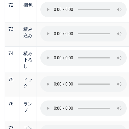
72
梱包
73
積み
込み
74
積み
下ろ
し
75
ドッ
ク
76
ラン
プ
77
コン