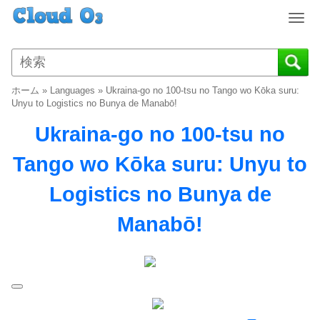
T
o
g
g
l
ホーム
»
Languages
»
Ukraina-go no 100-tsu no Tango wo Kōka suru:
e
Unyu to Logistics no Bunya de Manabō!
n
Ukraina-go no 100-tsu no
a
v
Tango wo Kōka suru: Unyu to
i
g
Logistics no Bunya de
a
t
Manabō!
i
o
n