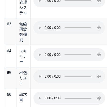
管理
シス
テム
63
無線
周波
数識
別
64
スキ
ャナ
ー
65
梱包
リス
ト
66
請求
書