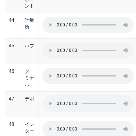
ント
44
計量
所
45
ハブ
46
ター
ミナ
ル
47
デポ
48
イン
ター