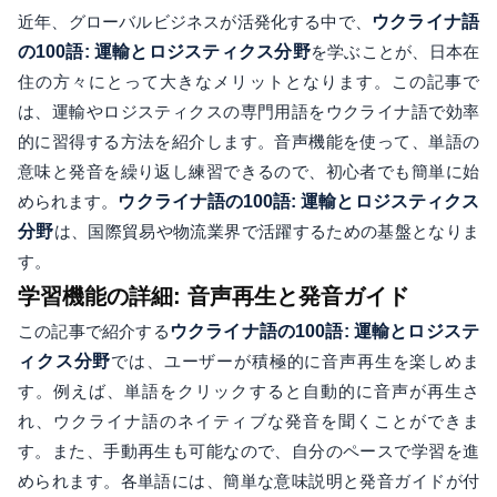
近年、グローバルビジネスが活発化する中で、
ウクライナ語
の100語: 運輸とロジスティクス分野
を学ぶことが、日本在
住の方々にとって大きなメリットとなります。この記事で
は、運輸やロジスティクスの専門用語をウクライナ語で効率
的に習得する方法を紹介します。音声機能を使って、単語の
意味と発音を繰り返し練習できるので、初心者でも簡単に始
められます。
ウクライナ語の100語: 運輸とロジスティクス
分野
は、国際貿易や物流業界で活躍するための基盤となりま
す。
学習機能の詳細: 音声再生と発音ガイド
この記事で紹介する
ウクライナ語の100語: 運輸とロジステ
ィクス分野
では、ユーザーが積極的に音声再生を楽しめま
す。例えば、単語をクリックすると自動的に音声が再生さ
れ、ウクライナ語のネイティブな発音を聞くことができま
す。また、手動再生も可能なので、自分のペースで学習を進
められます。各単語には、簡単な意味説明と発音ガイドが付