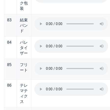
ク包
装
83
結束
バン
ド
84
パレ
タイ
ザー
85
フリ
ート
86
テレ
マテ
ィク
ス