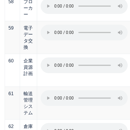
58
ブロ
ーカ
ー
59
電子
デー
タ交
換
60
企業
資源
計画
61
輸送
管理
シス
テム
62
倉庫