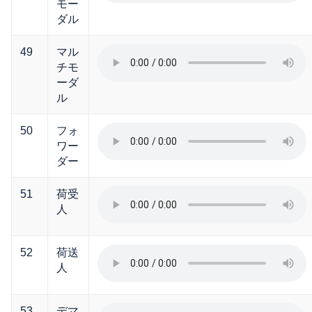
モー
ダル
49
マル
チモ
ーダ
ル
50
フォ
ワー
ダー
51
荷受
人
52
荷送
人
53
デマ