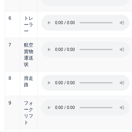
6
トレ
ーラ
ー
7
航空
貨物
運送
状
8
滑走
路
9
フォ
ーク
リフ
ト