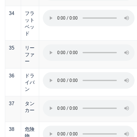
34
フラ
ット
ベッ
ド
35
リー
ファ
ー
36
ドラ
イバ
ン
37
タン
カー
38
危険
物