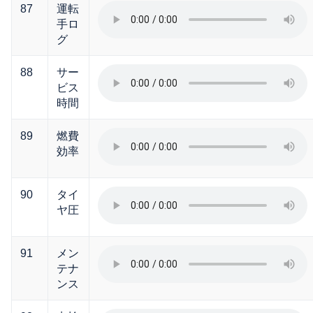
87
運転
手ロ
グ
88
サー
ビス
時間
89
燃費
効率
90
タイ
ヤ圧
91
メン
テナ
ンス