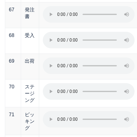
67
発注
書
68
受入
69
出荷
70
ステ
ージ
ング
71
ピッ
キン
グ