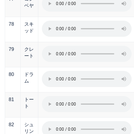
ベヤ
78
スキ
ッド
79
クレ
ート
80
ドラ
ム
81
トー
ト
82
シュ
リン