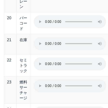
レー
ン
20
バー
コー
ド
21
在庫
22
セミ
トラ
ック
23
燃料
サー
チャ
ージ