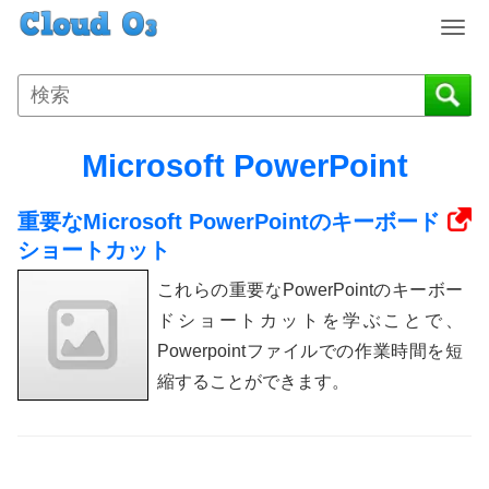
T
o
g
g
l
e
Microsoft PowerPoint
n
a
重要なMicrosoft PowerPointのキーボード
v
i
ショートカット
g
これらの重要なPowerPointのキーボー
a
t
ドショートカットを学ぶことで、
i
Powerpointファイルでの作業時間を短
o
縮することができます。
n