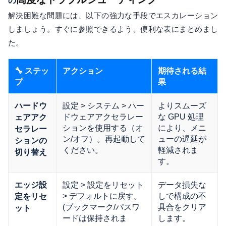
の
解決困難な問題には、以下の強力な手段でエスカレーション
しましょう。すぐに参照できるよう、便利な表にまとめまし
た。
🔧 ステッ
アクション
期待される結
プ
果
設定 > システム > ハー
よりスムーズ
ハードウ
ドウェアアクセラレー
な GPU 処理
ェアアク
ションを使用する（オ
により、メニ
セラレー
ン/オフ）。再起動して
ューの遅延が
ションの
ください。
軽減されま
切り替え
す。
設定 > 設定をリセット
データ損失な
エッジ設
> デフォルトに戻す。
しで構成の不
定をリセ
(ブックマーク/パスワ
具合をクリア
ット
ードは保持されま
します。