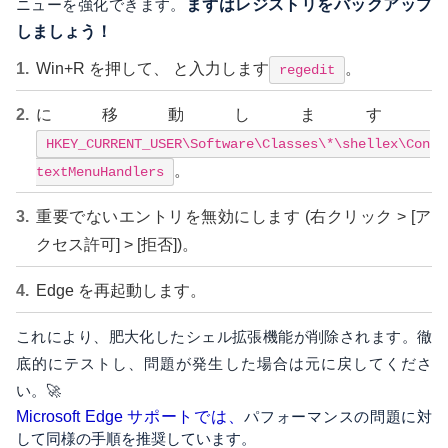
ニューを強化できます。
まずはレジストリをバックアップ
しましょう！
Win+R を押して、 と入力します
。
regedit
に移動します
HKEY_CURRENT_USER\Software\Classes\*\shellex\Con
。
textMenuHandlers
重要でないエントリを無効にします (右クリック > [ア
クセス許可] > [拒否])。
Edge を再起動します。
これにより、肥大化したシェル拡張機能が削除されます。徹
底的にテストし、問題が発生した場合は元に戻してくださ
い。🚀
Microsoft Edge サポートでは、
パフォーマンスの問題に対
して同様の手順を推奨しています。