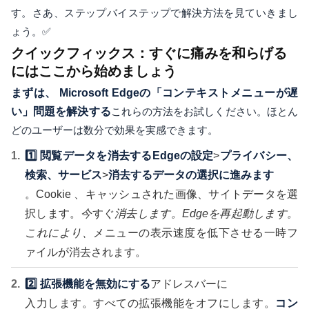
す。さあ、ステップバイステップで解決方法を見ていきまし
ょう。✅
クイックフィックス：すぐに痛みを和らげる
にはここから始めましょう
まずは、 Microsoft Edgeの「コンテキストメニューが遅
い」問題を解決する
これらの方法をお試しください。ほとん
どのユーザーは数分で効果を実感できます。
1️⃣ 閲覧データを消去する
Edgeの設定
>
プライバシー、
検索、サービス
>
消去するデータの選択に進みます
。Cookie 、キャッシュされた画像、サイトデータを選
択します。
今
すぐ
消去します。Edgeを再起動します。
これにより
、
メニューの表示速度を低下させる一時フ
ァイルが消去されます。
2️⃣ 拡張機能を無効にする
アドレスバーに
入力します。すべての拡張機能をオフにします。
コン