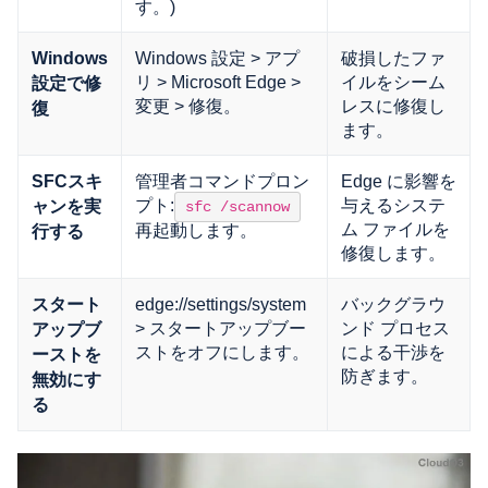
す。)
Windows 設定 > アプ
破損したファ
Windows
リ > Microsoft Edge >
イルをシーム
設定で修
変更 > 修復。
レスに修復し
復
ます。
管理者コマンドプロン
Edge に影響を
SFCスキ
プト:
与えるシステ
ャンを実
sfc /scannow
ム ファイルを
再起動します。
行する
修復します。
edge://settings/system
バックグラウ
スタート
> スタートアップブー
ンド プロセス
アップブ
ストをオフにします。
による干渉を
ーストを
防ぎます。
無効にす
る