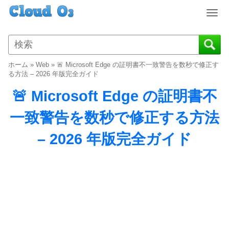
T
o
g
g
l
ホーム
»
Web
»
🚨 Microsoft Edge の証明書不一致警告を数秒で修正す
e
る方法 – 2026 年版完全ガイド
n
🚨 Microsoft Edge の証明書不
a
v
一致警告を数秒で修正する方法
i
g
– 2026 年版完全ガイド
a
t
i
o
n