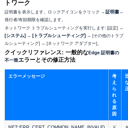
トワーク
証明書を表示します。ロックアイコンをクリック →
証明書
→
発行者/有効期限を確認します。
ネットワーク トラブルシューティングを実行します: [設定] →
[システム]
→
[トラブルシューティング]
→ [その他のトラブ
ルシューティング] → [ネットワーク アダプター]。
クイックリファレンス: 一般的な
Edge 証明書の
エラーとその修正方法
不一致
エラーメッセージ
考
え
ら
れ
る
原
因
NET::ERR_CERT_COMMON_NAME_INVALID
ド