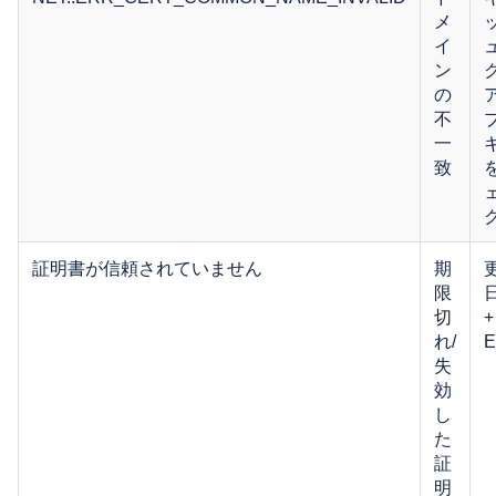
メ
イ
ン
の
ア
不
一
致
証明書が信頼されていません
期
限
切
+
れ/
E
失
効
し
た
証
明