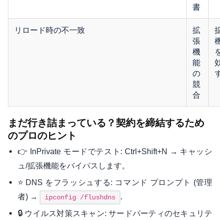
書
リロード時の不一致
拡
張
機
能
の
競
合
まだ行き詰まっている？契約を締結するため
のプロのヒント
👉 InPrivate モードでテスト: Ctrl+Shift+N → キャッシ
ュ/拡張機能をバイパスします。
⭐ DNS をフラッシュする: コマンド プロンプト (管理
者) →
.
ipconfig /flushdns
🔒 ウイルス対策スキャン: サードパーティのセキュリテ