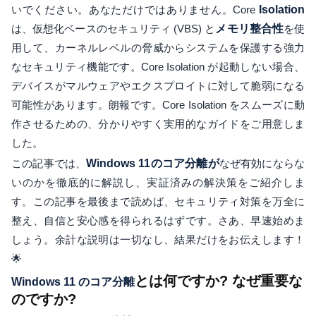
いでください。あなただけではありません。Core
Isolation
は、仮想化ベースのセキュリティ (VBS) と
メモリ整合性
を使
用して、カーネルレベルの脅威からシステムを保護する強力
なセキュリティ機能です。Core Isolation が起動しない場合、
デバイスがマルウェアやエクスプロイトに対して脆弱になる
可能性があります。朗報です。Core Isolation をスムーズに動
作させるための、分かりやすく実用的なガイドをご用意しま
した。
この記事では、
Windows 11のコア分離が
なぜ有効にならな
いのかを徹底的に解説し、実証済みの解決策をご紹介しま
す。この記事を最後まで読めば、セキュリティ対策を万全に
整え、自信と安心感を得られるはずです。さあ、早速始めま
しょう。余計な説明は一切なし、結果だけをお伝えします！
🌟
とは何ですか? なぜ重要な
Windows 11 のコア分離
のですか?