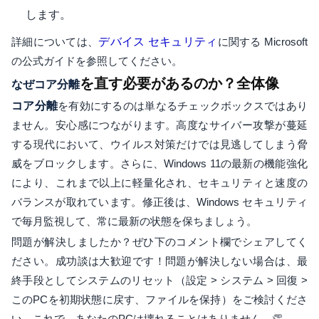
します。
詳細については、
デバイス セキュリティ
に関する Microsoft
の公式ガイドを参照してください。
を直す必要があるのか​​？全体像
なぜコア分離
コア分離
を有効にするのは単なるチェックボックスではあり
ません。安心感につながります。高度なサイバー攻撃が蔓延
する現代において、ウイルス対策だけでは見逃してしまう脅
威をブロックします。さらに、Windows 11の最新の機能強化
により、これまで以上に軽量化され、セキュリティと速度の
バランスが取れています。修正後は、Windows セキュリティ
で毎月監視して、常に最新の状態を保ちましょう。
問題が解決しましたか？ぜひ下のコメント欄でシェアしてく
ださい。成功談は大歓迎です！問題が解決しない場合は、最
終手段としてシステムのリセット（設定 > システム > 回復 >
このPCを初期状態に戻す、ファイルを保持）をご検討くださ
い。これで、あなたのPCは壊れることはありません。👏