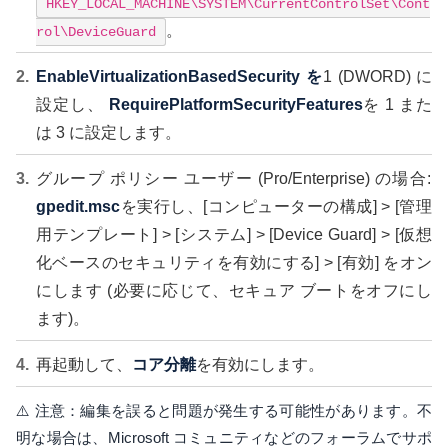
HKEY_LOCAL_MACHINE\SYSTEM\CurrentControlSet\Cont
。
rol\DeviceGuard
EnableVirtualizationBasedSecurity を
1 (DWORD) に
設定し、
RequirePlatformSecurityFeatures
を 1 また
は 3 に設定します。
グループ ポリシー ユーザー (Pro/Enterprise) の場合:
gpedit.msc
を実行し、[コンピューターの構成] > [管理
用テンプレート] > [システム] > [Device Guard] > [仮想
化ベースのセキュリティを有効にする] > [有効] をオン
にします (必要に応じて、セキュア ブートをオフにし
ます)。
再起動して、
コア分離
を有効にします。
⚠️ 注意：編集を誤ると問題が発生する可能性があります。不
明な場合は、Microsoft コミュニティなどのフォーラムでサポ