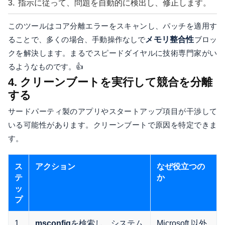
指示に従って、問題を自動的に検出し、修正します。
このツールはコア分離エラーをスキャンし、パッチを適用す
ることで、多くの場合、手動操作なしで
メモリ整合性
ブロッ
クを解決します。まるでスピードダイヤルに技術専門家がい
るようなものです。👍
4. クリーンブートを実行して競合を分離
する
サードパーティ製のアプリやスタートアップ項目が干渉して
いる可能性があります。クリーンブートで原因を特定できま
す。
ス
アクション
なぜ役立つの
テ
か
ッ
プ
1
を検索し、システム
Microsoft 以外
msconfig