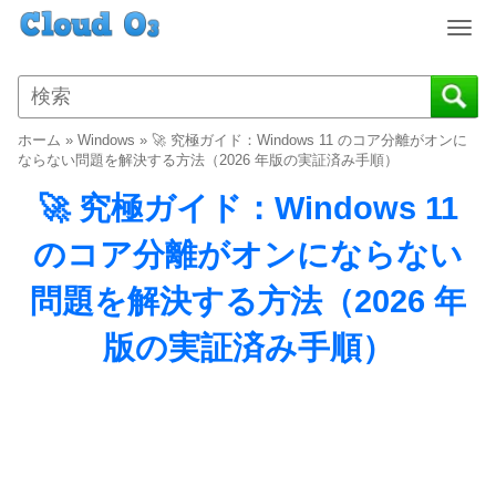
T
o
g
g
l
ホーム
»
Windows
»
🚀 究極ガイド：Windows 11 のコア分離がオンに
e
ならない問題を解決する方法（2026 年版の実証済み手順）
n
🚀 究極ガイド：Windows 11
a
v
のコア分離がオンにならない
i
g
問題を解決する方法（2026 年
a
t
版の実証済み手順）
i
o
n