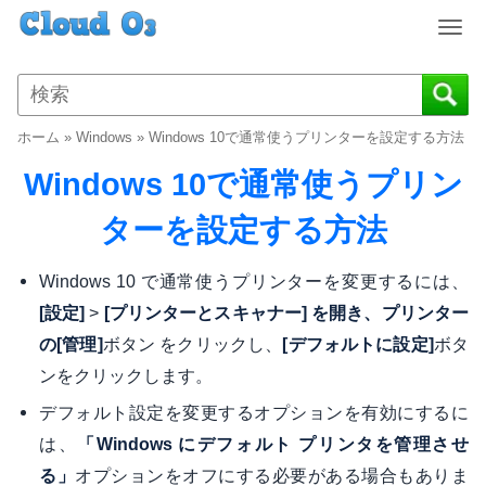
T
o
g
g
l
ホーム
»
Windows
»
Windows 10で通常使うプリンターを設定する方法
e
n
Windows 10で通常使うプリン
a
v
ターを設定する方法
i
g
Windows 10 で通常使うプリンターを変更するには、
a
>
[設定]
[プリンターとスキャナー] を開き、プリンター
t
i
ボタン をクリックし、
ボタ
の
[管理]
[デフォルトに設定]
o
ンをクリックします。
n
デフォルト設定を変更するオプションを有効にするに
は、
「Windows にデフォルト プリンタを管理させ
オプションをオフにする必要がある場合もありま
る」