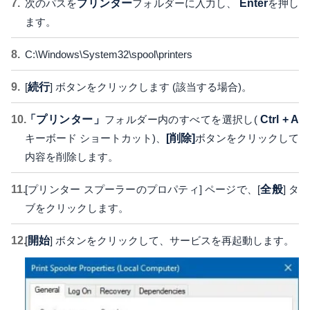
次のパスを
プリンター
フォルダーに入力し、
Enter
を押し
ます。
C:\Windows\System32\spool\printers
[
続行
] ボタンをクリックします (該当する場合)。
「プリンター」
フォルダー内のすべてを選択し(
Ctrl + A
キーボード ショートカット)、
[削除]
ボタンをクリックして
内容を削除します。
[プリンター スプーラーのプロパティ] ページで、[
全般
] タ
ブをクリックします。
[
開始
] ボタンをクリックして、サービスを再起動します。