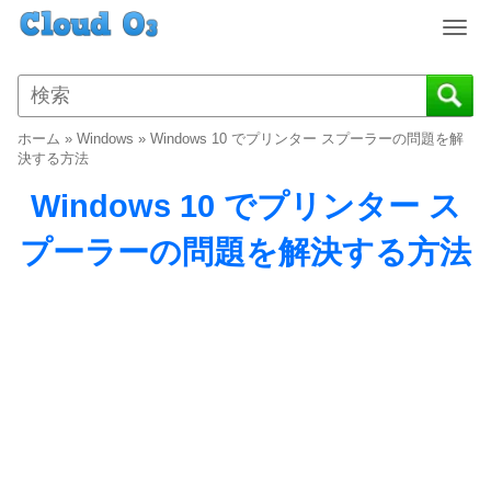
T
o
g
g
l
ホーム
»
Windows
»
Windows 10 でプリンター スプーラーの問題を解
e
決する方法
n
Windows 10 でプリンター ス
a
v
プーラーの問題を解決する方法
i
g
a
t
i
o
n