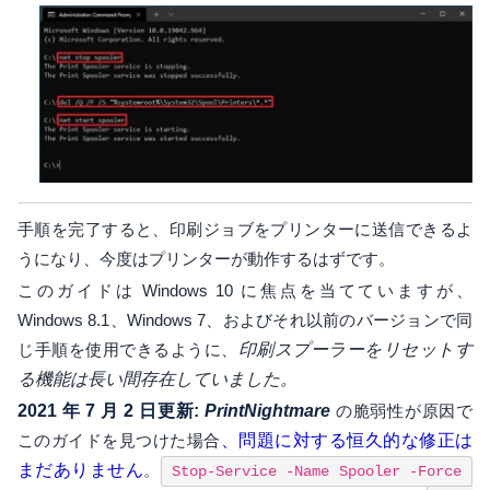
手順を完了すると、印刷ジョブをプリンターに送信できるよ
うになり、今度はプリンターが動作するはずです。
このガイドは Windows 10 に焦点を当てていますが、
Windows 8.1、Windows 7、およびそれ以前のバージョンで同
じ手順を使用できるように、
印刷スプーラーをリセットす
る機能は長い間存在していました。
2021 年 7 月 2 日更新:
PrintNightmare
の脆弱性が原因で
このガイドを見つけた場合
、問題に対する恒久的な修正は
まだありません
。
Stop-Service -Name Spooler -Force