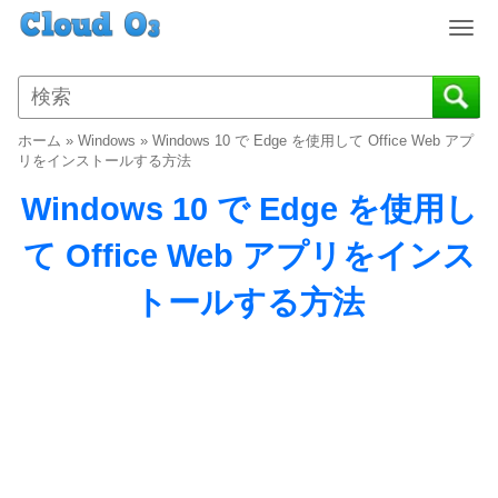
T
o
g
g
l
ホーム
»
Windows
»
Windows 10 で Edge を使用して Office Web アプ
e
リをインストールする方法
n
Windows 10 で Edge を使用し
a
v
て Office Web アプリをインス
i
g
トールする方法
a
t
i
o
n