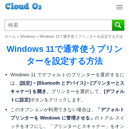
T
o
g
g
l
ホーム
»
Windows
»
Windows 11で通常使うプリンターを設定する方法
e
n
Windows 11で通常使うプリン
a
v
ターを設定する方法
i
g
Windows 11 でデフォルトのプリンターを選択するに
a
は、
>
>
[設定]
[Bluetooth とデバイス]
[プリンターとス
t
i
プリンターを選択して、
キャナー] を開き、
[デフォル
o
ボタンをクリックします。
トに設定]
n
このオプションが利用できない場合は、
「デフォルト
のトグル スイ
プリンターを Windows に管理させる」
ッチをオフにし、「プリンターとスキャナー」をオン