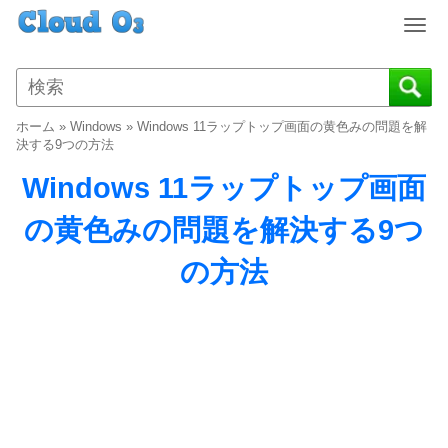
T
o
g
g
l
ホーム
»
Windows
»
Windows 11ラップトップ画面の黄色みの問題を解
e
決する9つの方法
n
Windows 11ラップトップ画面
a
v
の黄色みの問題を解決する9つ
i
g
の方法
a
t
i
o
n