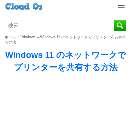
T
o
g
g
l
ホーム
»
Windows
»
Windows 11 のネットワークでプリンターを共有す
e
る方法
n
Windows 11 のネットワークで
a
v
プリンターを共有する方法
i
g
a
t
i
o
n