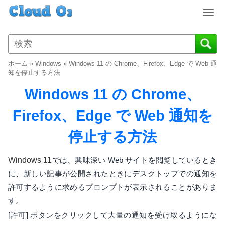
T
o
g
g
l
ホーム
»
Windows
»
Windows 11 の Chrome、Firefox、Edge で Web 通
e
知を停止する方法
n
Windows 11 の Chrome、
a
v
Firefox、Edge で Web 通知を
i
g
停止する方法
a
t
i
Windows 11
では、興味深い Web サイトを閲覧しているとき
o
に、新しい記事が公開されたときにデスクトップでの通知を
n
許可するように求めるプロンプトが表示されることがありま
す。
[許可] ボタンをクリックして大量の通知を受け取るようにな