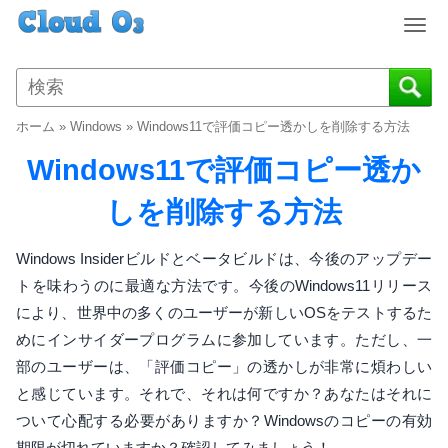
T
o
g
g
l
ホーム
»
Windows
»
Windows11で評価コピー透かしを削除する方法
e
n
Windows11で評価コピー透か
a
v
しを削除する方法
i
g
Windows Insiderビルドとベータビルドは、今後のアップデー
a
トを味わうのに最適な方法です。今後のWindows11リリース
t
により、世界中の多くのユーザーが新しいOSをテストするた
i
o
めにインサイダープログラムに参加しています。ただし、一
n
部のユーザーは、「評価コピー」の透かしが非常に煩わしい
と感じています。それで、それは何ですか？あなたはそれに
ついて心配する必要がありますか？Windowsのコピーの有効
期限が切れていますか？確認してみましょう！