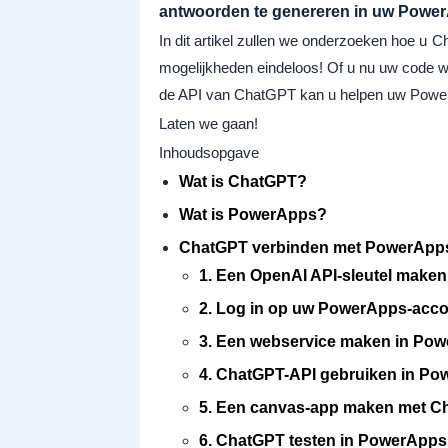
antwoorden te genereren in uw Powe
In dit artikel zullen we onderzoeken hoe 
mogelijkheden eindeloos! Of u nu uw code wilt
de API van ChatGPT kan u helpen uw PowerAp
Laten we gaan!
Inhoudsopgave
Wat is ChatGPT?
Wat is PowerApps?
ChatGPT verbinden met PowerApp
1. Een OpenAI API-sleutel maken
2. Log in op uw PowerApps-acc
3. Een webservice maken in Po
4. ChatGPT-API gebruiken in P
5. Een canvas-app maken met C
6. ChatGPT testen in PowerApps