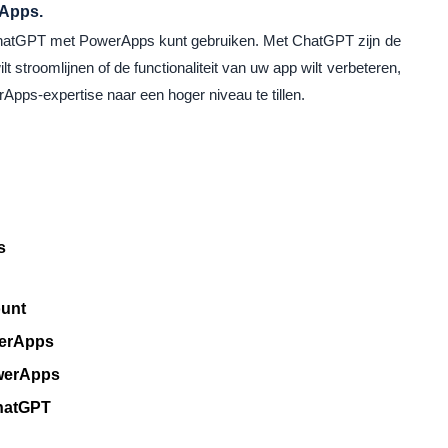
rApps.
u ChatGPT met PowerApps kunt gebruiken. Met ChatGPT zijn de
 stroomlijnen of de functionaliteit van uw app wilt verbeteren,
ps-expertise naar een hoger niveau te tillen.
s
ount
werApps
owerApps
hatGPT