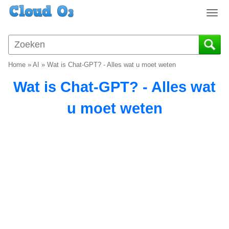
T
o
g
g
l
Home
»
AI
»
Wat is Chat-GPT? - Alles wat u moet weten
e
n
Wat is Chat-GPT? - Alles wat
a
v
u moet weten
i
g
a
t
i
o
n