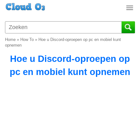
T
o
g
g
l
Home
»
How To
»
Hoe u Discord-oproepen op pc en mobiel kunt
e
opnemen
n
Hoe u Discord-oproepen op
a
v
pc en mobiel kunt opnemen
i
g
a
t
i
o
n