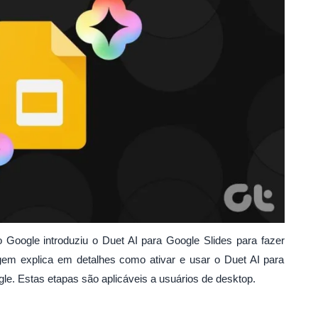
 Google introduziu o Duet AI para Google Slides para fazer
gem explica em detalhes como ativar e usar o Duet AI para
. Estas etapas são aplicáveis ​​a usuários de desktop.