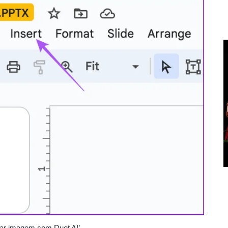
iar imagem com Duet AI’.