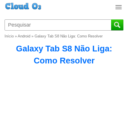
T
o
g
g
l
Início
»
Android
»
Galaxy Tab S8 Não Liga: Como Resolver
e
n
Galaxy Tab S8 Não Liga:
a
v
Como Resolver
i
g
a
t
i
o
n